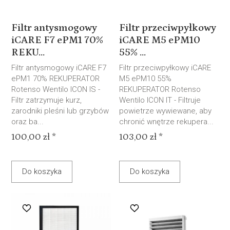
Filtr antysmogowy
Filtr przeciwpyłkowy
iCARE F7 ePM1 70%
iCARE M5 ePM10
REKU...
55% ...
Filtr antysmogowy iCARE F7
Filtr przeciwpyłkowy iCARE
ePM1 70% REKUPERATOR
M5 ePM10 55%
Rotenso Wentilo ICON IS -
REKUPERATOR Rotenso
Filtr zatrzymuje kurz,
Wentilo ICON IT - Filtruje
zarodniki pleśni lub grzybów
powietrze wywiewane, aby
oraz ba...
chronić wnętrze rekupera...
100,00 zł *
103,00 zł *
Do koszyka
Do koszyka