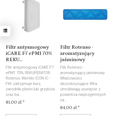
Filtr antysmogowy
Filtr Rotenso -
iCARE F7 ePM1 70%
aromatyzujący
REKU...
jaśminowy
Filtr antysmogowy iCARE F7
Filtr Rotenso -
ePM1 70% REKUPERATOR
aromatyzujący jaśminowy
Rotenso Wentilo ICON IC -
Właściwości
Filtr zatrzymuje kurz,
dezodoryzujące filtra
zarodniki pleśni lub grzybów
umożliwiają usunięcie z
oraz ba...
powietrza nieprzyjemnych
za...
81,00 zł *
84,00 zł *