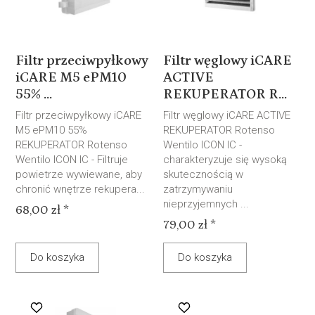
Filtr przeciwpyłkowy
Filtr węglowy iCARE
iCARE M5 ePM10
ACTIVE
55% ...
REKUPERATOR R...
Filtr przeciwpyłkowy iCARE
Filtr węglowy iCARE ACTIVE
M5 ePM10 55%
REKUPERATOR Rotenso
REKUPERATOR Rotenso
Wentilo ICON IC -
Wentilo ICON IC - Filtruje
charakteryzuje się wysoką
powietrze wywiewane, aby
skutecznością w
chronić wnętrze rekupera...
zatrzymywaniu
nieprzyjemnych ...
68,00 zł *
79,00 zł *
Do koszyka
Do koszyka