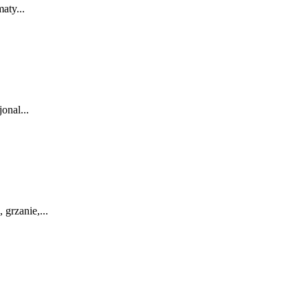
aty...
onal...
grzanie,...