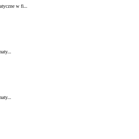
yczne w fi...
aty...
aty...