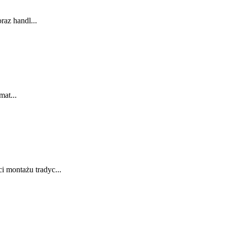
az handl...
mat...
 montażu tradyc...