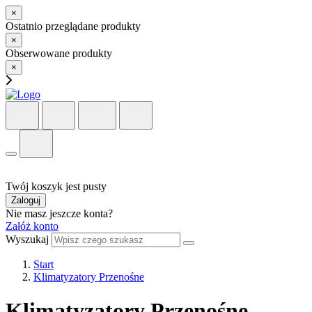
×
Ostatnio przeglądane produkty
×
Obserwowane produkty
×
Twój koszyk jest pusty
Zaloguj
Nie masz jeszcze konta?
Załóż konto
Wyszukaj
Start
Klimatyzatory Przenośne
Klimatyzatory Przenośne