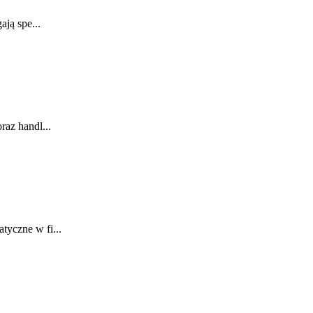
ją spe...
az handl...
yczne w fi...