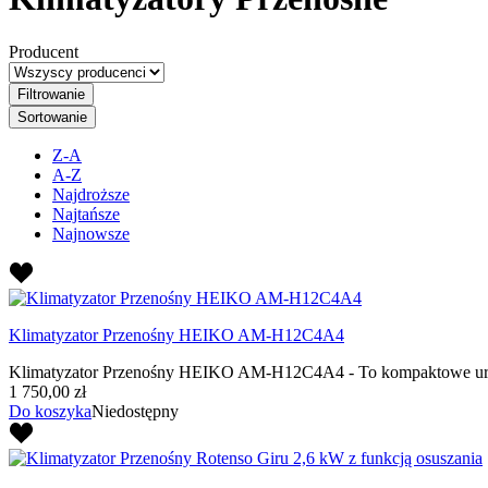
Producent
Filtrowanie
Sortowanie
Z-A
A-Z
Najdroższe
Najtańsze
Najnowsze
Klimatyzator Przenośny HEIKO AM-H12C4A4
Klimatyzator Przenośny HEIKO AM-H12C4A4 - To kompaktowe urządzeni
1 750,00 zł
Do koszyka
Niedostępny