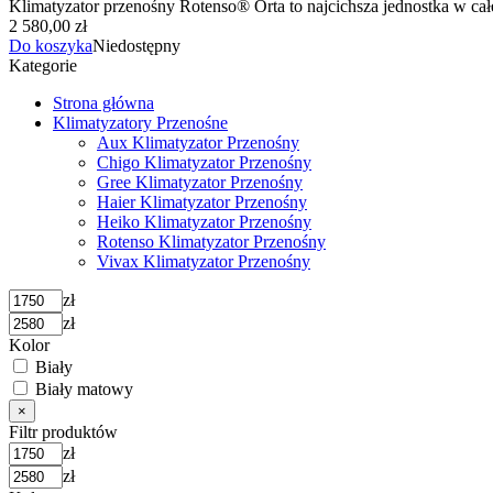
Klimatyzator przenośny Rotenso® Orta to najcichsza jednostka w całe
2 580,00 zł
Do koszyka
Niedostępny
Kategorie
Strona główna
Klimatyzatory Przenośne
Aux Klimatyzator Przenośny
Chigo Klimatyzator Przenośny
Gree Klimatyzator Przenośny
Haier Klimatyzator Przenośny
Heiko Klimatyzator Przenośny
Rotenso Klimatyzator Przenośny
Vivax Klimatyzator Przenośny
zł
zł
Kolor
Biały
Biały matowy
×
Filtr produktów
zł
zł