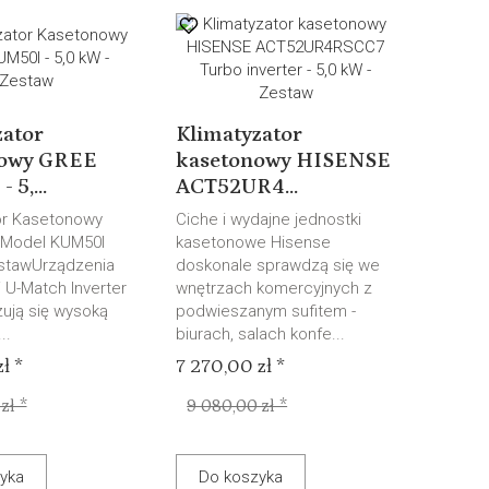
zator
Klimatyzator
nowy GREE
kasetonowy HISENSE
 5,...
ACT52UR4...
or Kasetonowy
Ciche i wydajne jednostki
 Model KUM50I
kasetonowe Hisense
estawUrządzenia
doskonale sprawdzą się we
i U-Match Inverter
wnętrzach komercyjnych z
zują się wysoką
podwieszanym sufitem -
..
biurach, salach konfe...
ł *
7 270,00 zł *
zł *
9 080,00 zł *
yka
Do koszyka