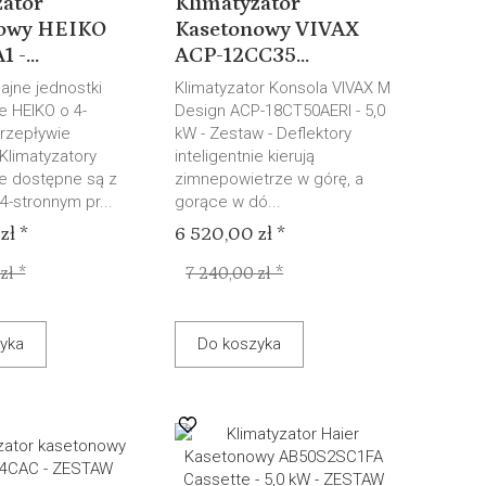
zator
Klimatyzator
owy HEIKO
Kasetonowy VIVAX
 -...
ACP-12CC35...
ajne jednostki
Klimatyzator Konsola VIVAX M
 HEIKO o 4-
Design ACP-18CT50AERI - 5,0
rzepływie
kW - Zestaw - Deflektory
Klimatyzatory
inteligentnie kierują
e dostępne są z
zimnepowietrze w górę, a
-stronnym pr...
gorące w dó...
zł *
6 520,00 zł *
zł *
7 240,00 zł *
yka
Do koszyka