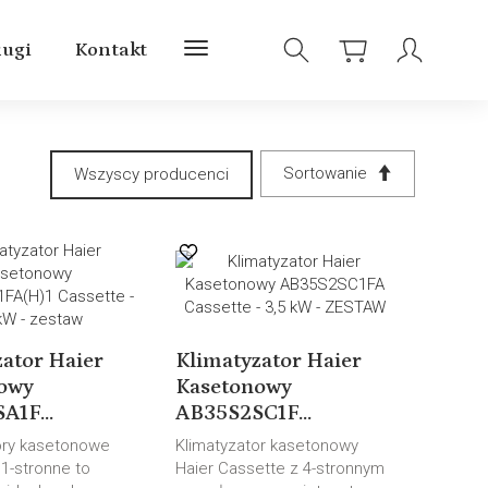
ługi
Kontakt
Sortowanie
ator Haier
Klimatyzator Haier
owy
Kasetonowy
A1F...
AB35S2SC1F...
ory kasetonowe
Klimatyzator kasetonowy
-stronne to
Haier Cassette z 4-stronnym