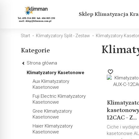
Sklep Klimatyzacja Kr
Start
Klimatyzatory Split - Zestaw
Klimatyzatory Kaset
Klimat
Kategorie
Strona główna
Klimatyzatory Kasetonowe
Aux Klimatyzatory
Kasetonowe
Fuji Electric Klimatyzatory
Kasetonowe
Klimatyzat
kasetonow
Gree Klimatyzatory
Kasetonowe
12CAC - Z...
Haier Klimatyzatory
Ciche i wydajne
Kasetonowe
kasetonowe AU