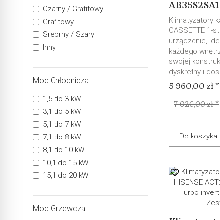
AB35S2SA1F
Czarny / Grafitowy
Klimatyzatory 
Grafitowy
CASSETTE 1-st
Srebrny / Szary
urządzenie, id
Inny
każdego wnętrz
swojej konstrukc
dyskretny i dosk
Moc Chłodnicza
5 960,00 zł *
1,5 do 3 kW
7 020,00 zł *
3,1 do 5 kW
5,1 do 7 kW
Do koszyka
7,1 do 8 kW
8,1 do 10 kW
10,1 do 15 kW
15,1 do 20 kW
Moc Grzewcza