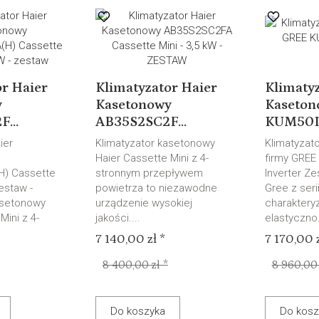
or Haier
Klimatyzator Haier
Klimaty
y
Kasetonowy
Kaseto
...
AB35S2SC2F...
KUM50I -
ier
Klimatyzator kasetonowy
Klimatyzat
Haier Cassette Mini z 4-
firmy GREE
) Cassette
stronnym przepływem
Inverter Z
zestaw -
powietrza to niezawodne
Gree z seri
asetonowy
urządzenie wysokiej
charaktery
Mini z 4-
jakości....
elastyczno.
7 140,00 zł *
7 170,00 z
8 400,00 zł *
8 960,00 
Do koszyka
Do kosz