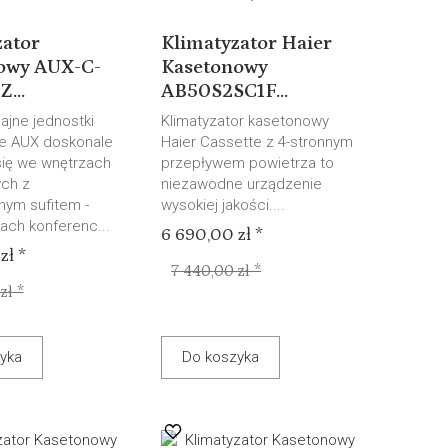
zator
Klimatyzator Haier
owy AUX-C-
Kasetonowy
...
AB50S2SC1F...
ajne jednostki
Klimatyzator kasetonowy
e AUX doskonale
Haier Cassette z 4-stronnym
ię we wnętrzach
przepływem powietrza to
ch z
niezawodne urządzenie
ym sufitem -
wysokiej jakości....
lach konferenc...
6 690,00 zł *
zł *
7 440,00 zł *
zł *
yka
Do koszyka