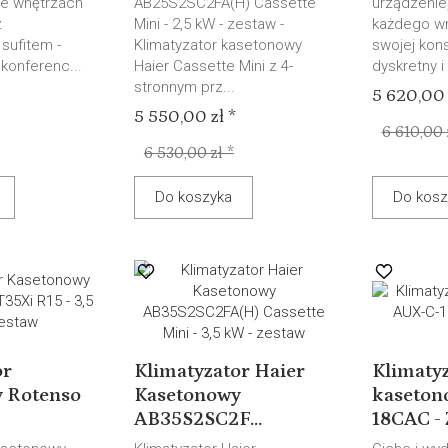
we wnętrzach
AB25S2SC2FA(H) Cassette
urządzenie
z
Mini - 2,5 kW - zestaw -
każdego wn
sufitem -
Klimatyzator kasetonowy
swojej kons
 konferenc...
Haier Cassette Mini z 4-
dyskretny i
stronnym prz...
5 620,00 
5 550,00 zł *
6 610,00 
6 530,00 zł *
Do koszyka
Do kosz
or
Klimatyzator Haier
Klimaty
 Rotenso
Kasetonowy
kaseton
AB35S2SC2F...
18CAC - Z