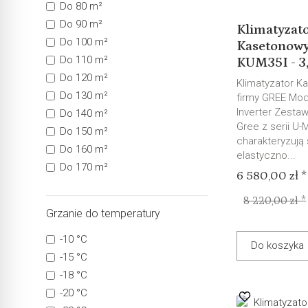
Do 80 m²
Do 90 m²
Klimatyzat
Do 100 m²
Kasetonowy
Do 110 m²
KUM35I - 3,.
Do 120 m²
Klimatyzator K
Do 130 m²
firmy GREE Mo
Inverter Zesta
Do 140 m²
Gree z serii U-
Do 150 m²
charakteryzują
Do 160 m²
elastyczno...
Do 170 m²
6 580,00 zł *
8 220,00 zł *
Grzanie do temperatury
-10 °C
Do koszyka
-15 °C
-18 °C
-20 °C