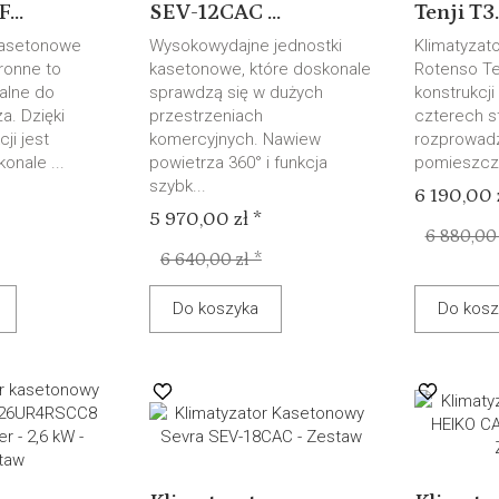
...
SEV-12CAC ...
Tenji T3..
kasetonowe
Wysokowydajne jednostki
Klimatyzat
ronne to
kasetonowe, które doskonale
Rotenso Ten
ealne do
sprawdzą się w dużych
konstrukcji
a. Dzięki
przestrzeniach
czterech s
ji jest
komercyjnych. Nawiew
rozprowad
onale ...
powietrza 360° i funkcja
pomieszcze
szybk...
6 190,00 z
5 970,00 zł *
6 880,00 
6 640,00 zł *
Do koszyka
Do kosz