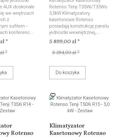
ajne jednostki
Klimatyzator kasetonowy
e AUX doskonale
Rotenso Tenji T35Wi/T35Wo
ię we wnętrzach
3,5kW Klimatyzatory
ch z
kasetonowe Rotenso
ym sufitem -
posiadają konstrukcję panelu
lach konferenc...
jednostki wewnętrznej,...
zł *
5 899,00 zł *
zł *
6 394,00 zł *
yka
Do koszyka
zator
Klimatyzator
owy Rotenso
Kasetonowy Rotenso