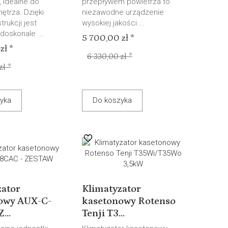
, idealne do
przepływem powietrza to
ętrza. Dzięki
niezawodne urządzenie
trukcji jest
wysokiej jakości....
 doskonale ...
5 700,00 zł *
zł *
6 330,00 zł *
zł *
yka
Do koszyka
zator
Klimatyzator
owy AUX-C-
kasetonowy Rotenso
...
Tenji T3...