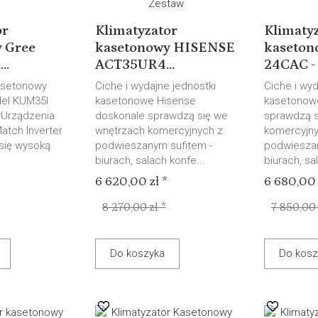
or
Klimatyzator
Klimaty
 Gree
kasetonowy HISENSE
kaseton
..
ACT35UR4...
24CAC - Z
asetonowy
Ciche i wydajne jednostki
Ciche i wyd
del KUM35I
kasetonowe Hisense
kasetonow
wUrządzenia
doskonale sprawdzą się we
sprawdzą s
Match Inverter
wnętrzach komercyjnych z
komercyjny
 się wysoką
podwieszanym sufitem -
podwieszan
biurach, salach konfe...
biurach, sa
6 620,00 zł *
6 680,00 
8 270,00 zł *
7 850,00 
Do koszyka
Do kosz