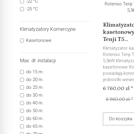
-22 °C
-25 °C
Klimatyzat
Klimatyzatory Komercyjne
kasetonowy
Tenji T5...
Kasetonowe
Klimatyzator k
Rotenso Tenji
Max. dł. instalacji
5,3kW Klimatyz
kasetonowe R
do 15 m.
posiadają kons
do 20 m.
jednostki wewnę
do 25 m.
6 760,00 zł *
do 30 m.
6 960,00 zł *
do 40 m.
do 50 m.
do 60 m.
Do koszyka
do 65 m.
do 70 m.