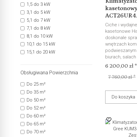
Klimatyzat
1,5 do 3 kW
kasetonow
3,1 do 5 kW
ACT26UR4..
5,1 do 7 kW
Ciche i wydajne
7,1 do 8 kW
kasetonowe Hi
8,1 do 10 kW
doskonale spr
10,1 do 15 kW
wnętrzach kom
podwieszanym 
15,1 do 20 kW
biurach, salach 
6 200,00 zł 
Obsługiwana Powierzchnia
7 760,00 zł *
Do 25 m²
Do 35 m²
Do koszyka
Do 50 m²
Do 52 m²
Do 60 m²
Do 65 m²
Do 70 m²