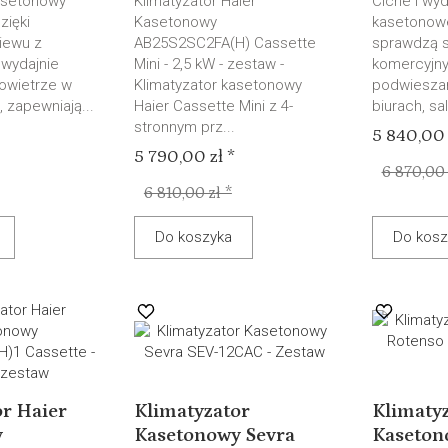
asetonowy
Klimatyzator Haier
Ciche i wyd
zięki
Kasetonowy
kasetonow
wiewu z
AB25S2SC2FA(H) Cassette
sprawdzą s
 wydajnie
Mini - 2,5 kW - zestaw -
komercyjny
owietrze w
Klimatyzator kasetonowy
podwieszan
 zapewniają...
Haier Cassette Mini z 4-
biurach, sa
stronnym prz...
5 840,00 
5 790,00 zł *
6 870,00 
6 810,00 zł *
Do koszyka
Do kosz
or Haier
Klimatyzator
Klimaty
y
Kasetonowy Sevra
Kaseton