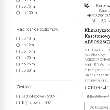
do 75 m.
do 100 m.
Max. różnica poziomów
Klimatyzat
Kasetonow
do 10 m.
AB50S2SC2F
do 12m.
Klimatyzator Ha
do 15 m.
Kasetonowy
do 20 m.
AB50S2SC2FA(H
do 25 m.
Mini - 5,0 kW - 
Klimatyzator k
do 30 m.
Haier Cassette 
stronnym prz...
Zasilanie
7 010,00 zł *
Jednofazowe - 230V
8 250,00 zł *
Trójfazowe - 400V
Do koszyka