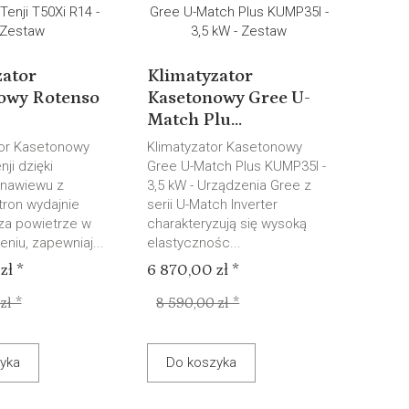
zator
Klimatyzator
owy Rotenso
Kasetonowy Gree U-
Match Plu...
or Kasetonowy
Klimatyzator Kasetonowy
ji dzięki
Gree U-Match Plus KUMP35I -
 nawiewu z
3,5 kW - Urządzenia Gree z
tron wydajnie
serii U-Match Inverter
za powietrze w
charakteryzują się wysoką
niu, zapewniaj...
elastycznośc...
zł *
6 870,00 zł *
zł *
8 590,00 zł *
yka
Do koszyka