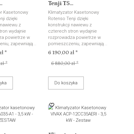
.
Tenji T5...
or Kasetonowy
Klimatyzator Kasetonowy
ji dzięki
Rotenso Tenji dzięki
 nawiewu z
konstrukcji nawiewu z
tron wydajnie
czterech stron wydajnie
za powietrze w
rozprowadza powietrze w
niu, zapewniają...
pomieszczeniu, zapewniają...
ł *
6 190,00 zł *
zł *
6 880,00 zł *
yka
Do koszyka