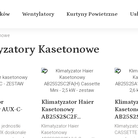
aków
Wentylatory
Kurtyny Powietrzne
Us
onowe
yzatory Kasetonowe
or
Klimatyzator Haier
Klimatyz
y AUX-C-
Kasetonowy
Kaseton
AB25S2SC2F...
AB25S2S
 jednostki
Klimatyzator Haier
Klimatyzat
X doskonale
Kasetonowy
CASSETTE 1