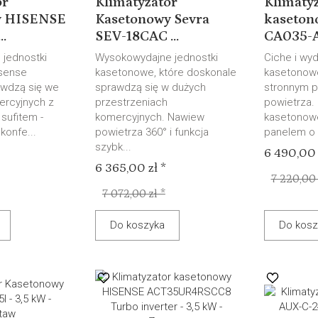
or
Klimatyzator
Klimaty
y HISENSE
Kasetonowy Sevra
kaseton
.
SEV-18CAC ...
CA035-A1
 jednostki
Wysokowydajne jednostki
Ciche i wyd
sense
kasetonowe, które doskonale
kasetonowe
awdzą się we
sprawdzą się w dużych
stronnym p
ercyjnych z
przestrzeniach
powietrza. 
sufitem -
komercyjnych. Nawiew
kasetonow
konfe...
powietrza 360° i funkcja
panelem o 4
szybk...
*
6 490,00 
6 365,00 zł *
7 220,00 
7 072,00 zł *
Do koszyka
Do kosz