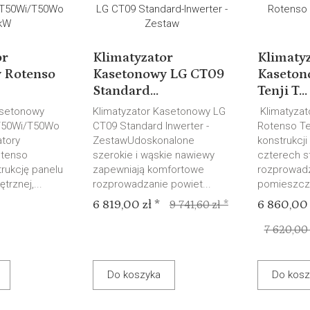
or
Klimatyzator
Klimaty
 Rotenso
Kasetonowy LG CT09
Kaseton
Standard...
Tenji T...
asetonowy
Klimatyzator Kasetonowy LG
Klimatyzat
 T50Wi/T50Wo
CT09 Standard Inwerter -
Rotenso Ten
atory
ZestawUdoskonalone
konstrukcji
otenso
szerokie i wąskie nawiewy
czterech s
trukcję panelu
zapewniają komfortowe
rozprowad
trznej,...
rozprowadzanie powiet...
pomieszcze
6 819,00 zł *
6 860,00 
9 741,60 zł *
7 620,00 
Do koszyka
Do kosz