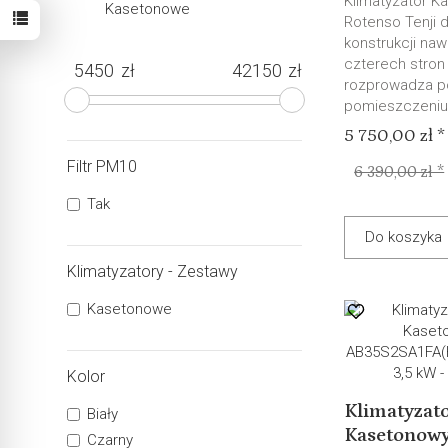
Klimatyzator K
Kasetonowe
Rotenso Tenji d
konstrukcji na
czterech stron
zł
zł
rozprowadza p
pomieszczeniu,
5 750,00 zł *
Filtr PM10
6 390,00 zł *
Tak
Do koszyka
Klimatyzatory - Zestawy
Kasetonowe
Kolor
Klimatyzat
Biały
Kasetonow
Czarny