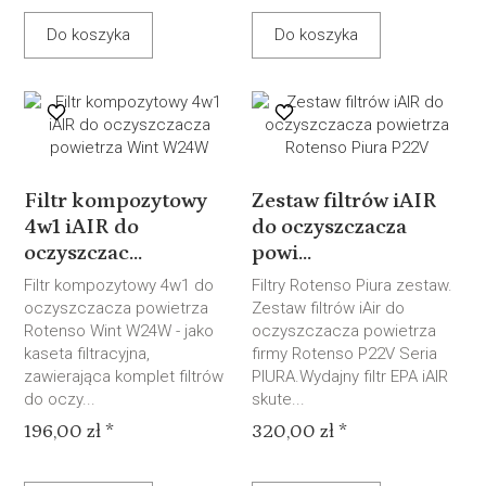
Do koszyka
Do koszyka
Filtr kompozytowy
Zestaw filtrów iAIR
4w1 iAIR do
do oczyszczacza
oczyszczac...
powi...
Filtr kompozytowy 4w1 do
Filtry Rotenso Piura zestaw.
oczyszczacza powietrza
Zestaw filtrów iAir do
Rotenso Wint W24W - jako
oczyszczacza powietrza
kaseta filtracyjna,
firmy Rotenso P22V Seria
zawierająca komplet filtrów
PIURA.Wydajny filtr EPA iAIR
do oczy...
skute...
196,00 zł *
320,00 zł *