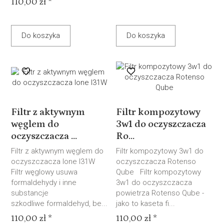
110,00 zł *
Do koszyka
Do koszyka
Filtr z aktywnym
Filtr kompozytowy
węglem do
3w1 do oczyszczacza
oczyszczacza ...
Ro...
Filtr z aktywnym węglem do
Filtr kompozytowy 3w1 do
oczyszczacza Ione I31W
oczyszczacza Rotenso
Filtr węglowy usuwa
Qube Filtr kompozytowy
formaldehydy i inne
3w1 do oczyszczacza
substancje
powietrza Rotenso Qube -
szkodliwe formaldehyd, be...
jako to kaseta fi...
110,00 zł *
110,00 zł *