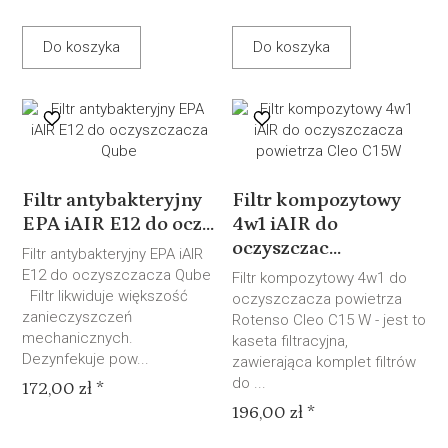
Do koszyka
Do koszyka
Filtr antybakteryjny
Filtr kompozytowy
EPA iAIR E12 do ocz...
4w1 iAIR do
oczyszczac...
Filtr antybakteryjny EPA iAIR
E12 do oczyszczacza Qube
Filtr kompozytowy 4w1 do
Filtr likwiduje większość
oczyszczacza powietrza
zanieczyszczeń
Rotenso Cleo C15 W - jest to
mechanicznych.
kaseta filtracyjna,
Dezynfekuje pow...
zawierająca komplet filtrów
do ...
172,00 zł *
196,00 zł *