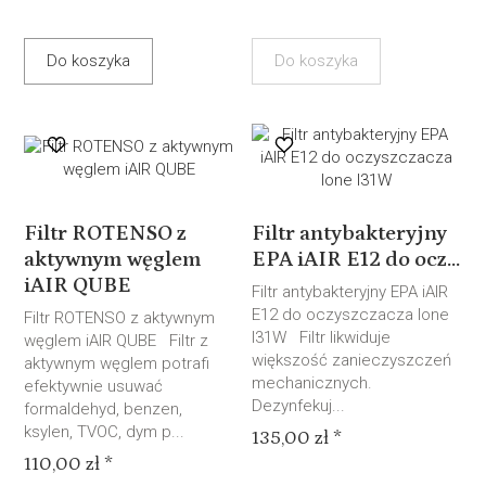
Do koszyka
Do koszyka
Filtr ROTENSO z
Filtr antybakteryjny
aktywnym węglem
EPA iAIR E12 do ocz...
iAIR QUBE
Filtr antybakteryjny EPA iAIR
E12 do oczyszczacza Ione
Filtr ROTENSO z aktywnym
I31W Filtr likwiduje
węglem iAIR QUBE Filtr z
większość zanieczyszczeń
aktywnym węglem potrafi
mechanicznych.
efektywnie usuwać
Dezynfekuj...
formaldehyd, benzen,
ksylen, TVOC, dym p...
135,00 zł *
110,00 zł *