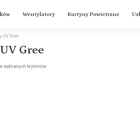
aków
Wentylatory
Kurtyny Powietrzne
Us
y UV Gree
UV Gree
a wybranych kryteriów