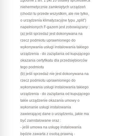
Zgodnie z art. 1 pkt 10 ustawy sprzedawca
niehermetycznie zamkniętych urządzeń
(chodzi tu przede wszystkim, ale nie tylko,
o urządzenia klimatyzacyjne typu „split”)
napełnionych F-gazem jest zobowiązany :
(a) jeśli sprzedaż jest dokonywana na
rzecz podmiotu uprawnionego do
wykonywania usługi instalowania takiego
urządzenia - do zażądania od kupującego
okazania certyfikatu dla przedsiębiorców
tego podmiotu
(b) jeśli sprzedaż nie jest dokonywana na
rzecz podmiotu uprawnionego do
wykonywania usługi instalowania takiego
urządzenia - do zażądania od kupującego
takie urządzenie okazania umowy o
wykonanie usługi instalowania
zawierającej dane o urządzeniu, jakie ma
być zainstalowane oraz :
- jeśli umowa na usługę instalowania
będzie zawarta z osobą prawną -