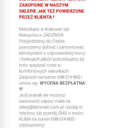
ZAKUPIONE W NASZYM
SKLEPIE JAK TEŻ POWIERZONE
PRZEZ KLIENTA !
Mieszkasz w Krakowie lub
Małopolsce ZADZWOŃ
Przyjedziemy do Ciebie,
pomożemy dobrać i zamontować
klimatyzator o odpowiedniej mocy
i funkcjach jakich potrzebujesz by
móc spędzać czas w
komfortowych warunkach.
Zadzwoń na numer 698-514-800 i
umów się.
WYCENA BEZPŁATNA
!!!
Jeśli jednak nie możesz
zadzwonić napisz maila na
sklep@klimman.com.pl i podaj nr
telefonu lub prześlij SMS o treści
KLIMA na numer 698-514-800 -
oddzwonimy!