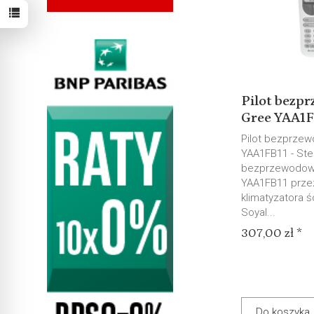
Pilot bezp
Gree YAA1F
Pilot bezprze
YAA1FB11 - Ste
bezprzewodow
YAA1FB11 prze
klimatyzatora 
Soyal...
307,00 zł *
Do koszyka