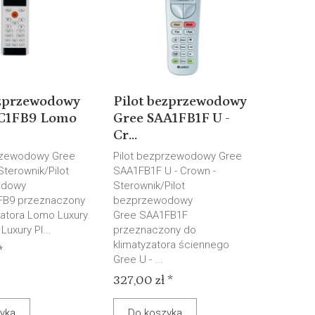
ezprzewodowy
Pilot bezprzewodowy
C1FB9 Lomo
Gree SAA1FB1F U -
Cr...
rzewodowy Gree
Pilot bezprzewodowy Gree
Sterownik/Pilot
SAA1FB1F U - Crown -
odowy
Sterownik/Pilot
FB9 przeznaczony
bezprzewodowy
zatora Lomo Luxury
Gree SAA1FB1F
Luxury Pl...
przeznaczony do
klimatyzatora ściennego
*
Gree U - ...
327,00 zł *
yka
Do koszyka