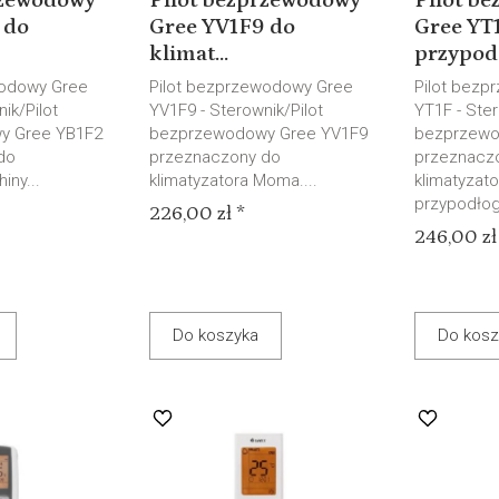
rzewodowy
Pilot bezprzewodowy
Pilot b
 do
Gree YV1F9 do
Gree YT
klimat...
przypod.
wodowy Gree
Pilot bezprzewodowy Gree
Pilot bezp
ik/Pilot
YV1F9 - Sterownik/Pilot
YT1F - Ster
y Gree YB1F2
bezprzewodowy Gree YV1F9
bezprzewo
do
przeznaczony do
przeznacz
iny...
klimatyzatora Moma....
klimatyzat
przypodłog
226,00 zł *
246,00 zł
Do koszyka
Do kosz