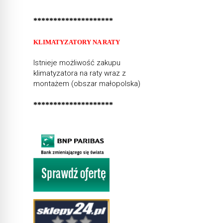
********************
KLIMATYZATORY NA RATY
Istnieje możliwość zakupu
klimatyzatora na raty wraz z
montażem (obszar małopolska)
********************