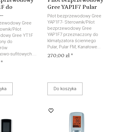
ezprzewodowy
Pilot bezprzewodowy
1F do
Gree YAP1F7 Pular
..
Pilot bezprzewodowy Gree
YAP1F7- Sterownik/Pilot
rzewodowy Gree
bezprzewodowy Gree
ownik/Pilot
YAP1F7 przeznaczony do
dowy Gree YT1F
klimatyzatora ściennego
ony do
Pular, Pular FM, Kanałowe...
orów
owo-sufitowych....
270,00 zł *
 *
yka
Do koszyka