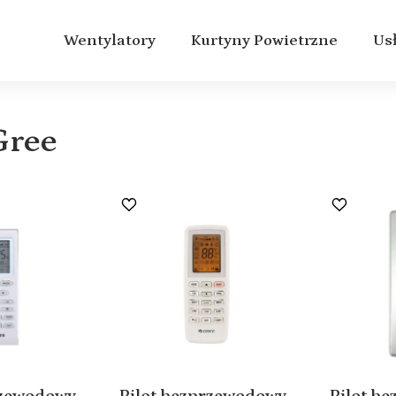
aków
Wentylatory
Kurtyny Powietrzne
Us
Gree