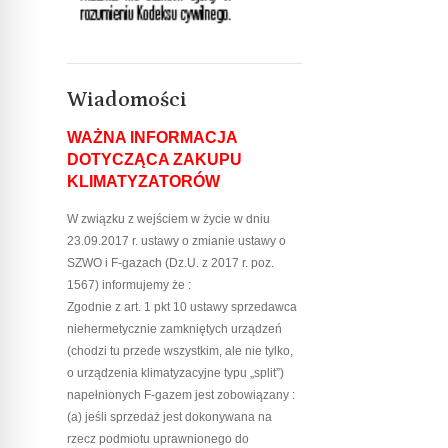
Wiadomości
WAŻNA INFORMACJA
DOTYCZĄCA ZAKUPU
KLIMATYZATORÓW
W związku z wejściem w życie w dniu
23.09.2017 r. ustawy o zmianie ustawy o
SZWO i F-gazach (Dz.U. z 2017 r. poz.
1567) informujemy że :
Zgodnie z art. 1 pkt 10 ustawy sprzedawca
niehermetycznie zamkniętych urządzeń
(chodzi tu przede wszystkim, ale nie tylko,
o urządzenia klimatyzacyjne typu „split”)
napełnionych F-gazem jest zobowiązany :
(a) jeśli sprzedaż jest dokonywana na
rzecz podmiotu uprawnionego do