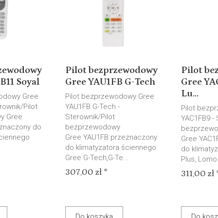
rzewodowy
Pilot bezprzewodowy
Pilot b
B11 Soyal
Gree YAU1FB G-Tech
Gree YA
Lu...
wodowy Gree
Pilot bezprzewodowy Gree
rownik/Pilot
YAU1FB G-Tech -
Pilot bezp
y Gree
Sterownik/Pilot
YAC1FB9 - 
znaczony do
bezprzewodowy
bezprzew
ściennego
Gree YAU1FB przeznaczony
Gree YAC1
do klimatyzatora ściennego
do klimaty
Gree G-Tech,G-Te...
Plus, Lomo 
307,00 zł *
311,00 zł 
Do koszyka
Do kosz