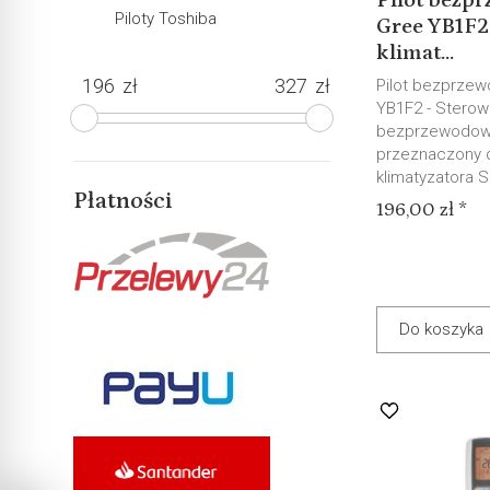
Pilot bezp
Piloty Toshiba
Gree YB1F2
klimat...
zł
zł
Pilot bezprze
YB1F2 - Sterown
bezprzewodow
przeznaczony 
klimatyzatora Sh
Płatności
196,00 zł *
Do koszyka