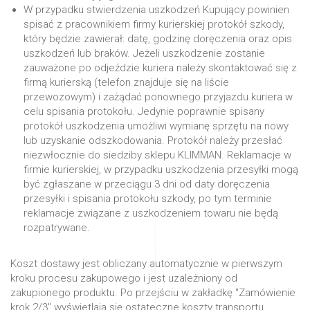
W przypadku stwierdzenia uszkodzeń Kupujący powinien
spisać z pracownikiem firmy kurierskiej protokół szkody,
który będzie zawierał: datę, godzinę doręczenia oraz opis
uszkodzeń lub braków. Jeżeli uszkodzenie zostanie
zauważone po odjeździe kuriera należy skontaktować się z
firmą kurierską (telefon znajduje się na liście
przewozowym) i zażądać ponownego przyjazdu kuriera w
celu spisania protokołu. Jedynie poprawnie spisany
protokół uszkodzenia umożliwi wymianę sprzętu na nowy
lub uzyskanie odszkodowania. Protokół należy przesłać
niezwłocznie do siedziby sklepu KLIMMAN. Reklamacje w
firmie kurierskiej, w przypadku uszkodzenia przesyłki mogą
być zgłaszane w przeciągu 3 dni od daty doręczenia
przesyłki i spisania protokołu szkody, po tym terminie
reklamacje związane z uszkodzeniem towaru nie będą
rozpatrywane.
Koszt dostawy jest obliczany automatycznie w pierwszym
kroku procesu zakupowego i jest uzależniony od
zakupionego produktu. Po przejściu w zakładkę "Zamówienie
krok 2/3" wyświetlają się ostateczne koszty transportu.