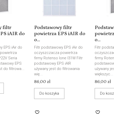
filtr
Podstawowy filtr
Podstawo
EPS iAIR do
powietrza EPS iAIR do
powietr
o...
o...
y EPS iAir do
Filtr podstawowy EPS iAir do
Filtr podst
powietrza
oczyszczacza powietrza
oczyszcza
P22V Seria
firmy Rotenso lone I31W Filtr
firmy Roten
dstawowy EPS
podstawowy EPS iAIR
podstawowy
t do filtrowa...
używany jest do filtrowania
używany jes
wię...
większyc...
86,00 zł
86,00 zł
Do koszyka
Do kosz