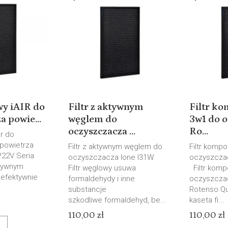
wy iAIR do
Filtr z aktywnym
Filtr k
a powie...
węglem do
3w1 do o
oczyszczacza ...
Ro...
ir do
powietrza
Filtr z aktywnym węglem do
Filtr komp
P22V Seria
oczyszczacza Ione I31W
oczyszcza
ktywnym
Filtr węglowy usuwa
Filtr komp
 efektywnie
formaldehydy i inne
oczyszcza
substancje
Rotenso Qu
szkodliwe formaldehyd, be...
kaseta fi...
110,00 zł
110,00 zł