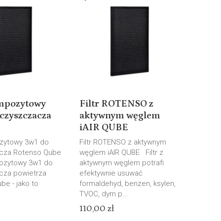
ompozytowy
Filtr ROTENSO z
czyszczacza
aktywnym węglem
iAIR QUBE
ozytowy 3w1 do
Filtr ROTENSO z aktywnym
cza Rotenso Qube
węglem iAIR QUBE Filtr z
ozytowy 3w1 do
aktywnym węglem potrafi
cza powietrza
efektywnie usuwać
be - jako to
formaldehyd, benzen, ksylen,
TVOC, dym p...
110,00 zł