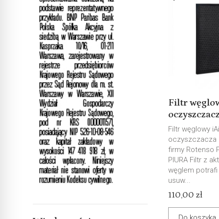
Filtr węglo
oczyszczacz
Filtr węglowy iA
oczyszczacza 
firmy Rotenso 
PIURA Filtr z a
węglem potrafi
usuw...
110,00 zł
Do koszyka