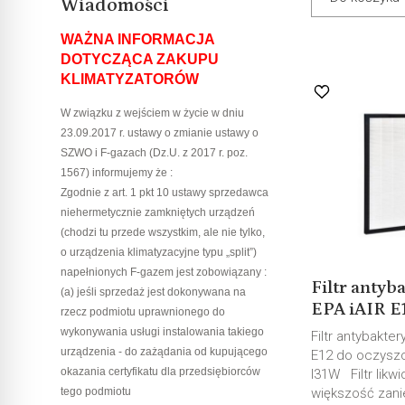
Wiadomości
WAŻNA INFORMACJA
DOTYCZĄCA ZAKUPU
KLIMATYZATORÓW
W związku z wejściem w życie w dniu
23.09.2017 r. ustawy o zmianie ustawy o
SZWO i F-gazach (Dz.U. z 2017 r. poz.
1567) informujemy że :
Zgodnie z art. 1 pkt 10 ustawy sprzedawca
niehermetycznie zamkniętych urządzeń
(chodzi tu przede wszystkim, ale nie tylko,
o urządzenia klimatyzacyjne typu „split”)
napełnionych F-gazem jest zobowiązany :
Filtr antyb
(a) jeśli sprzedaż jest dokonywana na
EPA iAIR E1
rzecz podmiotu uprawnionego do
wykonywania usługi instalowania takiego
Filtr antybakter
urządzenia - do zażądania od kupującego
E12 do oczysz
okazania certyfikatu dla przedsiębiorców
I31W Filtr likwi
tego podmiotu
większość zan