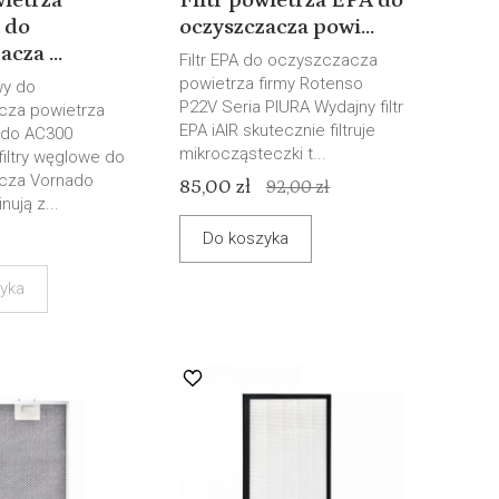
wietrza
Filtr powietrza EPA do
 do
oczyszczacza powi...
cza ...
Filtr EPA do oczyszczacza
powietrza firmy Rotenso
wy do
P22V Seria PIURA Wydajny filtr
cza powietrza
EPA iAIR skutecznie filtruje
ado AC300
mikrocząsteczki t...
filtry węglowe do
cza Vornado
85,00 zł
92,00 zł
nują z...
Do koszyka
yka