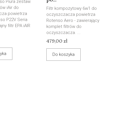
nso Piura zestaw.
rów iAir do
Filtr kompozytowy 6w1 do
cza powietrza
oczyszczacza powietrza
nso P22V Seria
Rotenso Aero - zawierający
ny filtr EPA iAIR
komplet filtrów do
oczyszczacza. ...
479,00 zł
yka
Do koszyka