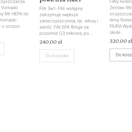
oczyszczacza
Filtry Rote
y Vornado
Zestaw filt
Filtr 3w1- Filtr wstępny
y filtr HEPA do
oczyszcza
zatrzymuje większe
 Vornado
firmy Rote
zanieczyszczenia, np. włosy i
 z oczysz...
PIURA.Wydaj
sierść. Filtr EPA flirtuje na
skute...
poziomie 0,3 mikrona, po...
320,00 zł
240,00 zł
Do kosz
Do koszyka