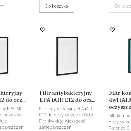
Do koszyka
Do kosz
akteryjny
Filtr antybakteryjny
Filtr k
2 do ocz...
EPA iAIR E12 do ocz...
4w1 iAI
oczyszcza
yjny EPA iAIR
Filtr antybakteryjny EPA iAIR
czacza Ione
E12 do oczyszczacza Qube
Filtr komp
duje
Filtr likwiduje większość
oczyszcza
ieczyszczeń
zanieczyszczeń
Rotenso Cle