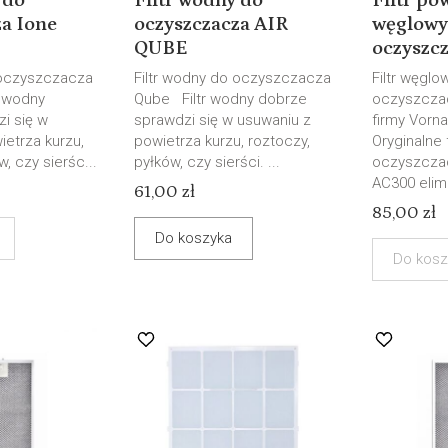
 do
Filtr wodny do
Filtr po
za Ione
oczyszczacza AIR
węglowy
QUBE
oczyszcza
 oczyszczacza
Filtr wodny do oczyszczacza
Filtr węglo
r wodny
Qube Filtr wodny dobrze
oczyszcza
i się w
sprawdzi się w usuwaniu z
firmy Vorn
ietrza kurzu,
powietrza kurzu, roztoczy,
Oryginalne 
, czy sierśc...
pyłków, czy sierści. ...
oczyszcza
AC300 elimi
61,00 zł
85,00 zł
Do koszyka
Do kosz