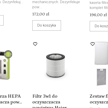
 Dezynfekuj...
mechanicznych. Dezynfekuje
kaseta filt
pow...
komplet filt
172,00 zł
196,00 zł
Do koszyka
Do kosz
etrza HEPA
Filtr 3w1 do
Zestaw f
acza pow...
oczyszczacza
oczyszcz
powietrza Haier