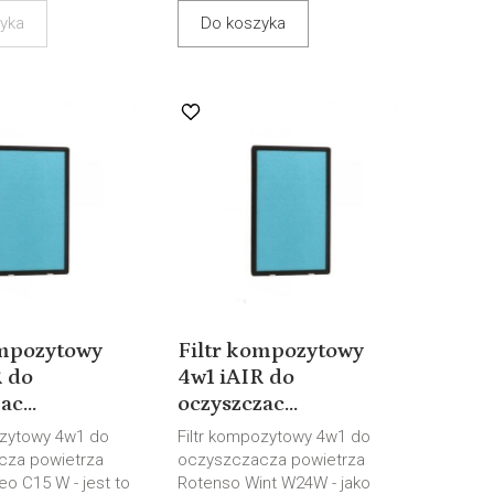
yka
Do koszyka
ompozytowy
Filtr kompozytowy
R do
4w1 iAIR do
c...
oczyszczac...
ozytowy 4w1 do
Filtr kompozytowy 4w1 do
cza powietrza
oczyszczacza powietrza
o C15 W - jest to
Rotenso Wint W24W - jako