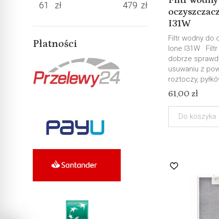
Filtr wodny
zł
zł
oczyszczac
I31W
Filtr wodny do
Płatności
Ione I31W Filt
dobrze sprawdz
usuwaniu z pow
roztoczy, pyłków
61,00 zł
Do koszyka