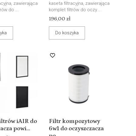
racyjna, zawierająca
kaseta filtracyjna, zawierająca
rów do ...
komplet filtrów do oczy...
196,00 zł
yka
Do koszyka
iltrów iAIR do
Filtr kompozytowy
acza powi...
6w1 do oczyszczacza
po...