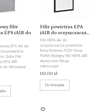
wy filtr
Filtr powietrza EPA
za EPS iAIR do
iAIR do oczyszczacza...
Filtr HEPA iAir do
oczyszczacza powietrza
awowy EPS iAir do
firmy Rotenso P22V Seria
cza powietrza
PIURA Wydajny filtr HEPA iAIR
so Qube Filtr
skutecznie filtruje
 EPS iAIR
mikrocząst...
t do filtrowania
110,00 zł
Do koszyka
yka