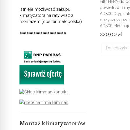
Filtr HEPA do 
powietrza firm
Istnieje możliwość zakupu
AC300 Oryginaln
klimatyzatora na raty wraz z
oczyszczacza
montażem (obszar małopolska)
AC300 eliminuje
********************
220,00 zł
Do koszyka
Montaż klimatyzatorów