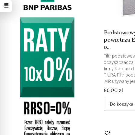
Podstawowy 
powietrza 
o...
Filtr podstawow
oczyszczacza 
firmy Rotenso 
PIURA Filtr po
iAIR używany jes
86,00 zł
Do koszyka