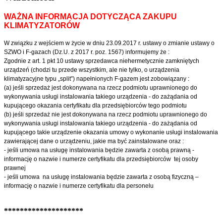
WAŻNA INFORMACJA DOTYCZĄCA ZAKUPU
KLIMATYZATORÓW
W związku z wejściem w życie w dniu 23.09.2017 r. ustawy o zmianie ustawy o
SZWO i F-gazach (Dz.U. z 2017 r. poz. 1567) informujemy że :
Zgodnie z art. 1 pkt 10 ustawy sprzedawca niehermetycznie zamkniętych
urządzeń (chodzi tu przede wszystkim, ale nie tylko, o urządzenia
klimatyzacyjne typu „split”) napełnionych F-gazem jest zobowiązany :
(a) jeśli sprzedaż jest dokonywana na rzecz podmiotu uprawnionego do
wykonywania usługi instalowania takiego urządzenia - do zażądania od
kupującego okazania certyfikatu dla przedsiębiorców tego podmiotu
(b) jeśli sprzedaż nie jest dokonywana na rzecz podmiotu uprawnionego do
wykonywania usługi instalowania takiego urządzenia - do zażądania od
kupującego takie urządzenie okazania umowy o wykonanie usługi instalowania
zawierającej dane o urządzeniu, jakie ma być zainstalowane oraz :
- jeśli umowa na usługę instalowania będzie zawarta z osobą prawną -
informację o nazwie i numerze certyfikatu dla przedsiębiorców tej osoby
prawnej
- jeśli umowa na usługę instalowania będzie zawarta z osobą fizyczną –
informację o nazwie i numerze certyfikatu dla personelu
********************