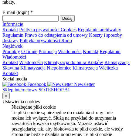
rabaty.
E-mail (login)
*
Informacje
Kontakt
Polityka prywatności Cookies
Regulamin archiwalny
Regulamin
Prawo do odstąpienia od umowy
Koszty i sposoby
dostawy
Polityka prywatności Rodo
Nagłówek
Produkty
O firmie
Promocja
Wiadomości
Kontakt
Regulamin
Wiadomości
Kontakt
Wiadomości
Klimatyzacja do biura Kraków
Klimatyzacja
Skawina
Klimatyzacja Niepołomice
Klimatyzacja Wieliczka
Kontakt
Social media
Facebook
Newsletter
Sklep internetowy SOTESHOP AI
×
Ustawienia cookies
Niezbędne pliki cookie
Te pliki cookie są niezbędne do działania strony i nie
można ich wyłączyć. Służą na przykład do utrzymania
zawartości koszyka użytkownika. Możesz ustawić
przeglądarkę tak, aby blokowała te pliki cookie, ale wtedy
strona nie będzie działała poprawnie. Te pliki cookie