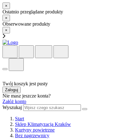
×
Ostatnio przeglądane produkty
×
Obserwowane produkty
×
Twój koszyk jest pusty
Zaloguj
Nie masz jeszcze konta?
Załóż konto
Wyszukaj
Start
Sklep Klimatyzacja Kraków
Kurtyny powietrzne
Bez nagrzewnicy