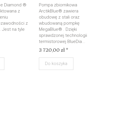
ue Diamond ®
Pompa zbiornikowa
ektowana z
ArctikBlue® zawiera
eniu
obudowę z stali oraz
iezawodności z
wbudowaną pompkę
. Jest na tyle
MegaBlue® . Dzięki
sprawdzonej technologii
termistorowej BlueDia...
3 720,00 zł *
Do koszyka