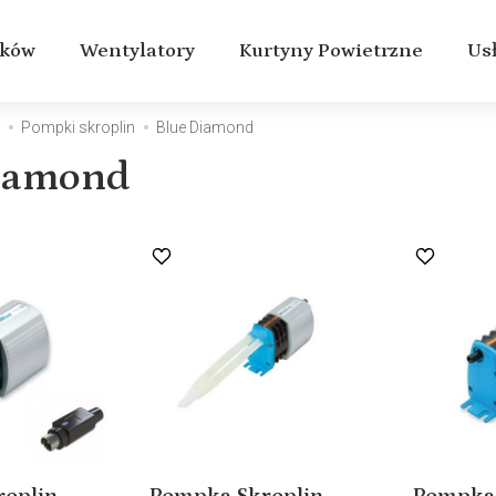
aków
Wentylatory
Kurtyny Powietrzne
Us
e
Pompki skroplin
Blue Diamond
iamond