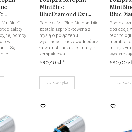
roplin
Pompka Skroplin
Pompka 
lue
MiniBlue
MiniBlu
...
BlueDiamond Czu...
BlueDia
n MiniBlue™
Pompka MiniBlue Diamond ®
Pompki skr
tkie zalety
została zaprojektowana z
posiadają w
acyjnej pompy
myślą o połączeniu
technologi
ale w
wydajności i niezawodności z
membranow
aniu. Są
łatwą instalacją. Jest na tyle
mniejszym 
małe...
kompaktowa...
wystarczaj
590,40 zł *
690,00 zł
Do koszyka
Do kosz