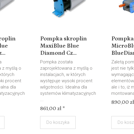
roplin
Pompka skroplin
Pompka 
lue
MaxiBlue Blue
MicroBl
..
Diamond Cz...
BlueDiam
a
Pompka została
Zaletą pom
 z myślą o
zaprojektowana z myślą o
jest nie ty
 których
instalacjach, w których
wymagając
ki procent
występuje wysoki procent
elementów 
ealna dla
wilgotności. Idealna dla
ale i to, iż
atyzacyjnych
systemów klimatyzacyjnych
montowana 
...
890,00 zł
861,00 zł *
Do koszyka
Do kosz