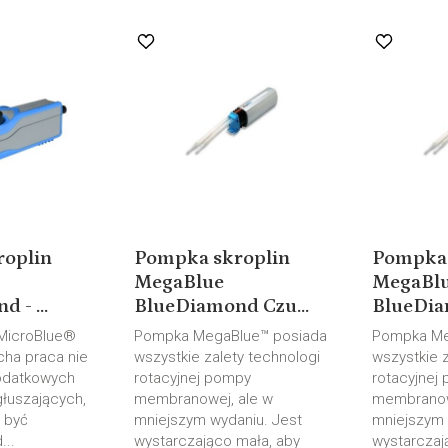
roplin
Pompka skroplin
Pompka 
MegaBlue
MegaBl
 - ...
BlueDiamond Czu...
BlueDia
 MicroBlue®
Pompka MegaBlue™ posiada
Pompka Me
icha praca nie
wszystkie zalety technologi
wszystkie z
odatkowych
rotacyjnej pompy
rotacyjnej
łuszających,
membranowej, ale w
membranow
e być
mniejszym wydaniu. Jest
mniejszym 
...
wystarczająco mała, aby
wystarczaj