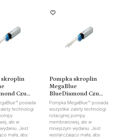
skroplin
Pompka skroplin
ue
MegaBlue
mond Czu...
BlueDiamond Czu...
gaBlue™ posiada
Pompka MegaBlue™ posiada
alety technologi
wszystkie zalety technologi
 pompy
rotacyjnej pompy
ej, ale w
membranowej, ale w
wydaniu. Jest
mniejszym wydaniu. Jest
ąco mała, aby
wystarczająco mała, aby