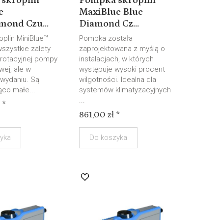
skroplin
Pompka skroplin
e
MaxiBlue Blue
mond Czu...
Diamond Cz...
oplin MiniBlue™
Pompka została
szystkie zalety
zaprojektowana z myślą o
 rotacyjnej pompy
instalacjach, w których
ej, ale w
występuje wysoki procent
wydaniu. Są
wilgotności. Idealna dla
ąco małe...
systemów klimatyzacyjnych
...
 *
861,00 zł *
yka
Do koszyka