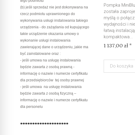
tego podmiotu
Pompka MiniBl
(b) jeśli sprzedaż nie jest dokonywana na
została zaproj
rzecz podmiotu uprawnionego do
myślą o połącz
wykonywania usługi instalowania takiego
wydajności i n
urządzenia - do zażądania od kupującego
łatwą instalacją
takie urządzenie okazania umowy o
kompaktowa...
wykonanie usługi instalowania
1 137,00 zł *
zawierającej dane o urządzeniu, jakie ma
być zainstalowane oraz :
- jeśli umowa na usługę instalowania
Do koszyka
będzie zawarta z osobą prawną -
informację o nazwie i numerze certyfikatu
dla przedsiębiorców tej osoby prawnej
- jeśli umowa na usługę instalowania
będzie zawarta z osobą fizyczną –
informację o nazwie i numerze certyfikatu
dla personelu
********************