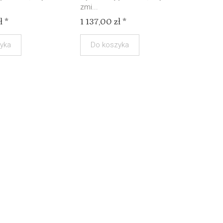
zmi...
ł *
1 137,00 zł *
yka
Do koszyka