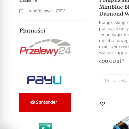
Pompka sk
Zasilanie
MiniBlue B
Jednofazowe - 230V
Diamond We
Pompki skropli
posiadają wszys
Płatności
technologi rot
membranowej, 
mniejszym wyd
wystarczająco 
490,00 zł *
Do koszyka