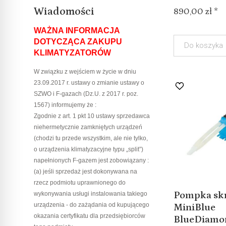
Wiadomości
890,00 zł *
WAŻNA INFORMACJA
DOTYCZĄCA ZAKUPU
Do koszyka
KLIMATYZATORÓW
W związku z wejściem w życie w dniu
23.09.2017 r. ustawy o zmianie ustawy o
SZWO i F-gazach (Dz.U. z 2017 r. poz.
1567) informujemy że :
Zgodnie z art. 1 pkt 10 ustawy sprzedawca
niehermetycznie zamkniętych urządzeń
(chodzi tu przede wszystkim, ale nie tylko,
o urządzenia klimatyzacyjne typu „split”)
napełnionych F-gazem jest zobowiązany :
(a) jeśli sprzedaż jest dokonywana na
rzecz podmiotu uprawnionego do
Pompka sk
wykonywania usługi instalowania takiego
urządzenia - do zażądania od kupującego
MiniBlue
okazania certyfikatu dla przedsiębiorców
BlueDiamond