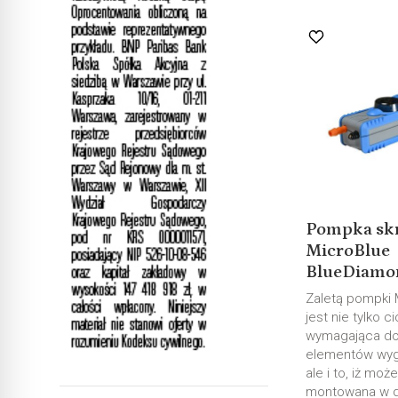
Pompka sk
MicroBlue
BlueDiamond
Zaletą pompki
jest nie tylko c
wymagająca d
elementów wyg
ale i to, iż moż
montowana w d