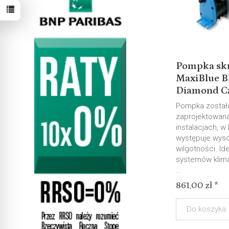
Pompka sk
MaxiBlue B
Diamond Cz.
Pompka został
zaprojektowana
instalacjach, w
występuje wyso
wilgotności. Id
systemów klim
...
861,00 zł *
Do koszyka