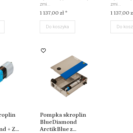
zmi...
zmi...
1 137,00 zł *
1 137,00 z
Do koszyka
Do kosz
roplin
Pompka skroplin
BlueDiamond
 + Z...
ArctikBlue z...