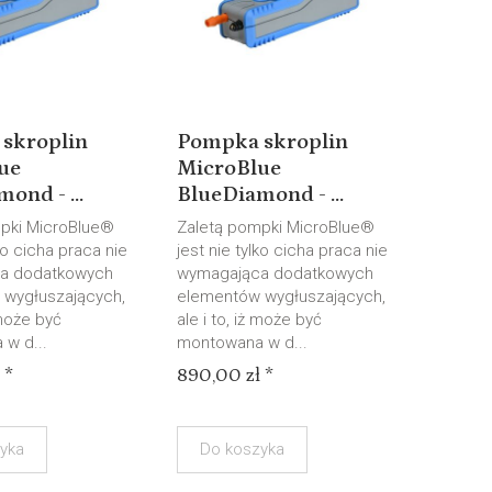
skroplin
Pompka skroplin
ue
MicroBlue
ond - ...
BlueDiamond - ...
pki MicroBlue®
Zaletą pompki MicroBlue®
lko cicha praca nie
jest nie tylko cicha praca nie
a dodatkowych
wymagająca dodatkowych
wygłuszających,
elementów wygłuszających,
 może być
ale i to, iż może być
w d...
montowana w d...
 *
890,00 zł *
yka
Do koszyka