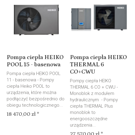
Pompa ciepła HEIKO
Pompa ciepła HEIKO
POOL 15 - basenowa
THERMAL 6
CO+CWU
Pompa ciepła HEIKO POOL
11 - basenowa - Pompy
Pompy ciepła HEIKO
ciepła Heiko POOL to
THERMAL 6 CO + CWU -
urządzenia, które można
Monoblok z modułem
podłączyć bezpośrednio do
hydraulicznym - Pompy
obiegu technologicznego...
ciepła THERMAL Plus
monoblok to
18 470,00 zł *
energooszczędne
urządzenia...
27 570,00 zł *