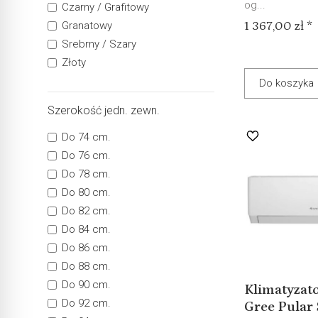
og...
Czarny / Grafitowy
1 367,00 zł *
Granatowy
Srebrny / Szary
Złoty
Do koszyka
Szerokość jedn. zewn.
Do 74 cm.
Do 76 cm.
Do 78 cm.
Do 80 cm.
Do 82 cm.
Do 84 cm.
Do 86 cm.
Do 88 cm.
Do 90 cm.
Klimatyzato
Do 92 cm.
Gree Pular 