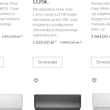
LLP18...
cienny Gree
Klimatyzat
(S)I - Pular
Fairy White
Klimatyzatory Gree Serii
również w
się wyjątk
Lomo Luxury LLP18I Dzięki
Nowa odsłona
Elegancki w
sterowaniu przez WiFi oraz
erowego
matowa ob
możliwości podłączenia
bieli i za...
sterownika przewodowego
wybierany jest ...
1 564,00 z
1 832,00 zł *
1 525,00 zł *
1 906,00 zł *
Do koszyka
Do kosz