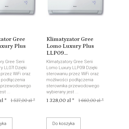
zator Gree
Klimatyzator Gree
xury Plus
Lomo Luxury Plus
LLP09...
ry Gree Serii
Klimatyzatory Gree Serii
y LL07I Dzięki
Lomo Luxury LLP09I Dzięki
 przez WiFi oraz
sterowaniu przez WiFi oraz
 podłączenia
możliwości podłączenia
a przewodowego
sterownika przewodowego
st ...
wybierany jest ...
ł *
1 328,00 zł *
1 537,00 zł *
1 660,00 zł *
yka
Do koszyka