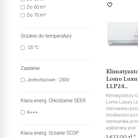
Do 60 m²
Do 70 m²
Grzanie do temperatury
-25 °C
Zasilanie
Klimatyzat
Lomo Luxur
Jednofazowe - 230V
LLP24...
Klimatyzatory G
Klasa energ. Chłodzenie SEER
Lomo Luxury LL
sterowaniu prz
A+++
możliwości pod
sterownika p
wybierany jest .
Klasa energ. Grzanie SCOP
1 623,00 zł *