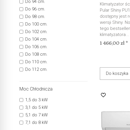
Do 94 cm.
Klimatyzator ś
Do 96 cm.
Pular Shiny PU18
dostępny jest 
Do 98 cm.
wersji Shiny. 
Do 100 cm.
tego bestsell
Do 102 cm.
klimatyzatora...
Do 104 cm.
1 466,00 zł *
Do 106 cm.
Do 108 cm.
Do 110 cm.
Do 112 cm.
Do koszyka
Moc Chłodnicza
1,5 do 3 kW
3,1 do 5 kW
5,1 do 7 kW
7,1 do 8 kW