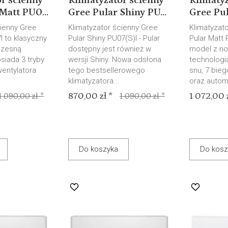
r ścienny
Klimatyzator ścienny
Klimatyz
Matt PU0...
Gree Pular Shiny PU...
Gree Pul
cienny Gree
Klimatyzator ścienny Gree
Klimatyzat
I to klasyczny
Pular Shiny PU07(S)I - Pular
Pular Matt 
czesną
dostępny jest również w
model z n
siada 3 tryby
wersji Shiny. Nowa odsłona
technologią
wentylatora
tego bestsellerowego
snu, 7 bie
klimatyzatora...
oraz autom.
870,00 zł *
1 072,00 z
1 090,00 zł *
1 090,00 zł *
Do koszyka
Do kosz