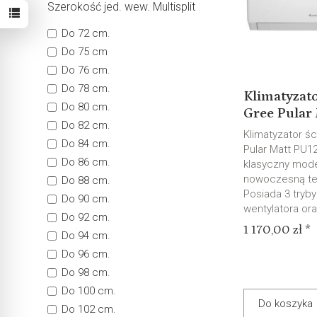
Szerokość jed. wew. Multisplit
Do 72 cm.
Do 75 cm
Do 76 cm.
Do 78 cm.
Klimatyzato
Do 80 cm.
Gree Pular 
Do 82 cm.
Klimatyzator ś
Do 84 cm.
Pular Matt PU12
Do 86 cm.
klasyczny mode
nowoczesną te
Do 88 cm.
Posiada 3 tryby
Do 90 cm.
wentylatora ora
Do 92 cm.
1 170,00 zł *
Do 94 cm.
Do 96 cm.
Do 98 cm.
Do 100 cm.
Do koszyka
Do 102 cm.