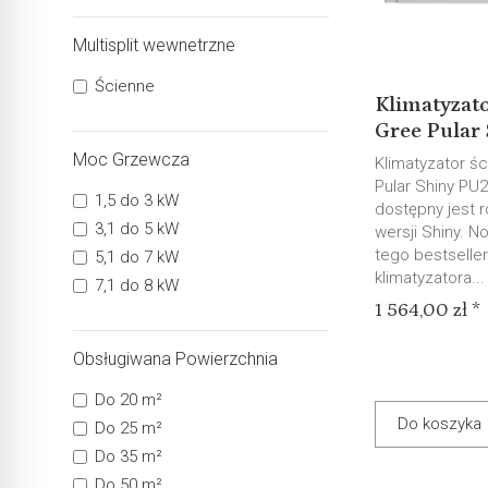
Multisplit wewnetrzne
Ścienne
Klimatyzato
Gree Pular 
Moc Grzewcza
Klimatyzator ś
Pular Shiny PU24
1,5 do 3 kW
dostępny jest 
3,1 do 5 kW
wersji Shiny. 
tego bestsell
5,1 do 7 kW
klimatyzatora...
7,1 do 8 kW
1 564,00 zł *
Obsługiwana Powierzchnia
Do 20 m²
Do koszyka
Do 25 m²
Do 35 m²
Do 50 m²