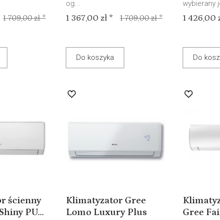
og...
wybierany je
1 367,00 zł *
1 426,00 z
1 709,00 zł *
1 709,00 zł *
Do koszyka
Do kosz
r ścienny
Klimatyzator Gree
Klimatyz
Shiny PU...
Lomo Luxury Plus
Gree Fai