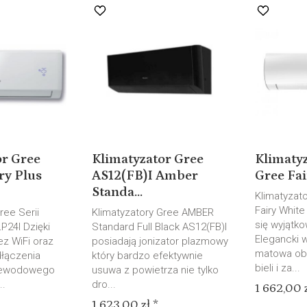
or Gree
Klimatyzator Gree
Klimatyz
y Plus
AS12(FB)I Amber
Gree Fai
Standa...
Klimatyzat
Fairy White
ree Serii
Klimatyzatory Gree AMBER
się wyjątk
P24I Dzięki
Standard Full Black AS12(FB)I
Elegancki w
ez WiFi oraz
posiadają jonizator plazmowy
matowa ob
łączenia
który bardzo efektywnie
bieli i za...
rzewodowego
usuwa z powietrza nie tylko
..
dro...
1 662,00 z
1 623,00 zł *