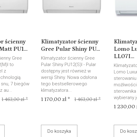
r ścienny
Klimatyzator ścienny
Klimaty
Matt PU1...
Gree Pular Shiny PU...
Lomo Lu
LL07I...
cienny Gree
Klimatyzator ścienny Gree
(M)I to
Pular Shiny PU12(S)I - Pular
Klimatyzato
l z
dostępny jest również w
Lomo Luxur
chnologią.
wersji Shiny. Nowa odsłona
sterowaniu
 snu, 7 biegów
tego bestsellerowego
możliwości
z au...
klimatyzatora...
sterownik
wybierany je
1 170,00 zł *
1 463,00 zł *
1 463,00 zł *
1 230,00 z
Do koszyka
Do kosz