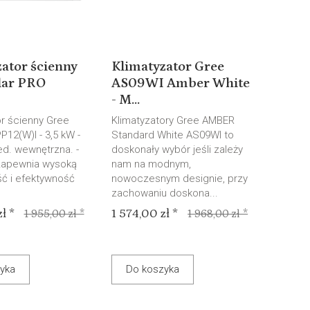
ator ścienny
Klimatyzator Gree
lar PRO
AS09WI Amber White
- M...
or ścienny Gree
Klimatyzatory Gree AMBER
P12(W)I - 3,5 kW -
Standard White AS09WI to
Jed. wewnętrzna. -
doskonały wybór jeśli zależy
zapewnia wysoką
nam na modnym,
ć i efektywność
nowoczesnym designie, przy
zachowaniu doskona...
ł *
1 574,00 zł *
1 955,00 zł *
1 968,00 zł *
yka
Do koszyka