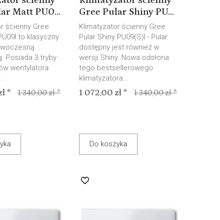
ator ścienny
Klimatyzator ścienny
ar Matt PU0...
Gree Pular Shiny PU...
or ścienny Gree
Klimatyzator ścienny Gree
PU09I to klasyczny
Pular Shiny PU09(S)I - Pular
owoczesną
dostępny jest również w
. Posiada 3 tryby
wersji Shiny. Nowa odsłona
gów wentylatora
tego bestsellerowego
..
klimatyzatora...
ł *
1 072,00 zł *
1 340,00 zł *
1 340,00 zł *
yka
Do koszyka