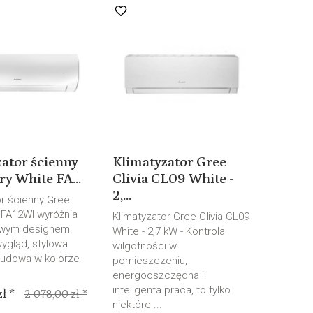
ator ścienny
Klimatyzator Gree
ry White FA...
Clivia CL09 White -
2,...
or ścienny Gree
 FA12WI wyróżnia
Klimatyzator Gree Clivia CL09
owym designem.
White - 2,7 kW - Kontrola
ygląd, stylowa
wilgotności w
udowa w kolorze
pomieszczeniu,
energooszczędna i
inteligenta praca, to tylko
ł *
2 078,00 zł *
niektóre ...