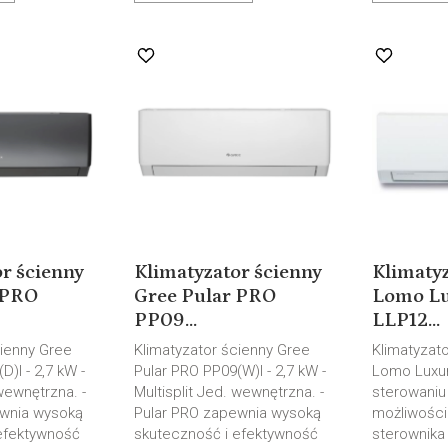
r ścienny
Klimatyzator ścienny
Klimaty
 PRO
Gree Pular PRO
Lomo Lu
PP09...
LLP12...
cienny Gree
Klimatyzator ścienny Gree
Klimatyzato
D)I - 2,7 kW -
Pular PRO PP09(W)I - 2,7 kW -
Lomo Luxur
 wewnętrzna. -
Multisplit Jed. wewnętrzna. -
sterowaniu
ewnia wysoką
Pular PRO zapewnia wysoką
możliwości
efektywność
skuteczność i efektywność
sterownik