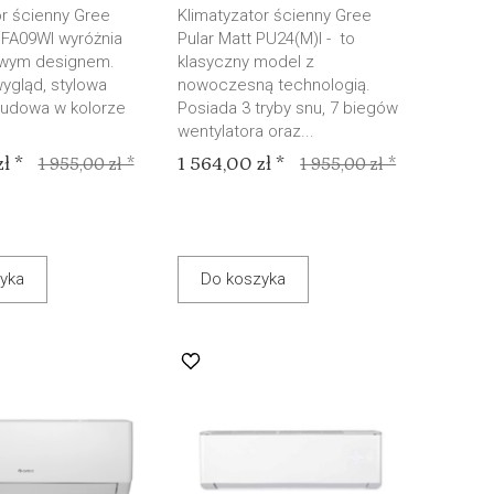
or ścienny Gree
Klimatyzator ścienny Gree
 FA09WI wyróżnia
Pular Matt PU24(M)I - to
owym designem.
klasyczny model z
ygląd, stylowa
nowoczesną technologią.
udowa w kolorze
Posiada 3 tryby snu, 7 biegów
wentylatora oraz...
ł *
1 564,00 zł *
1 955,00 zł *
1 955,00 zł *
yka
Do koszyka