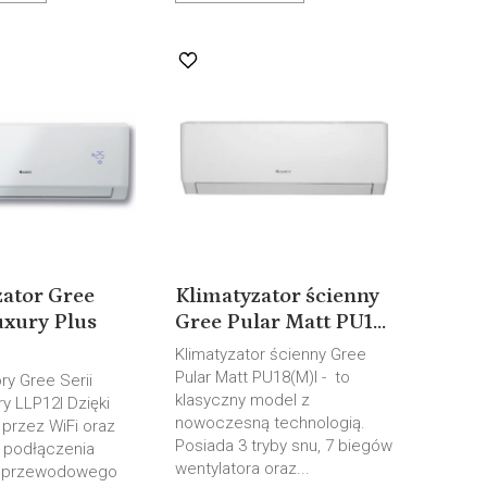
zator Gree
Klimatyzator ścienny
xury Plus
Gree Pular Matt PU1...
Klimatyzator ścienny Gree
Pular Matt PU18(M)I - to
ry Gree Serii
klasyczny model z
y LLP12I Dzięki
nowoczesną technologią.
 przez WiFi oraz
Posiada 3 tryby snu, 7 biegów
 podłączenia
wentylatora oraz...
a przewodowego