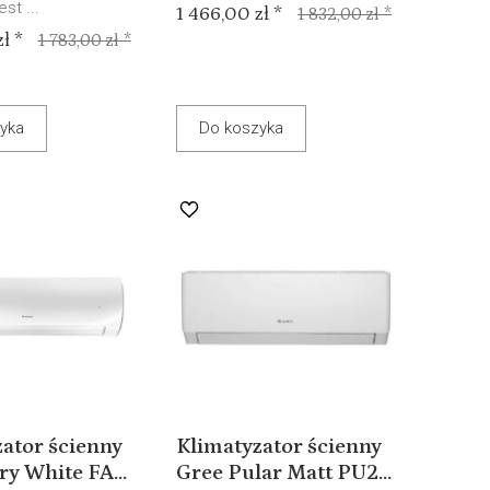
st ...
1 466,00 zł *
1 832,00 zł *
ł *
1 783,00 zł *
yka
Do koszyka
ator ścienny
Klimatyzator ścienny
ry White FA...
Gree Pular Matt PU2...