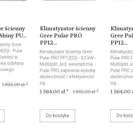
r ścienny
Klimatyzator ścienny
Klimatyz
Shiny PU...
Gree Pular PRO
Gree Pu
PP12...
PP12...
cienny Gree
(S)I - Pular
Klimatyzator ścienny Gree
Klimatyzat
również w
Pular PRO PP12(D)I - 3,5 kW -
Pular PRO P
Nowa odsłona
Multisplit Jed. wewnętrzna. -
Multisplit 
erowego
Pular PRO zapewnia wysoką
Pular PRO 
skuteczność i efektywność
skutecznoś
og...
og...
1 955,00 zł *
1 564,00 zł *
1 564,00 z
1 955,00 zł *
Do koszyka
Do kosz