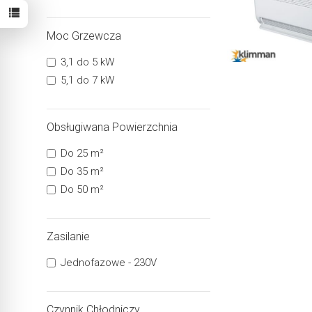
Moc Grzewcza
3,1 do 5 kW
5,1 do 7 kW
Obsługiwana Powierzchnia
Do 25 m²
Do 35 m²
Do 50 m²
Zasilanie
Jednofazowe - 230V
Czynnik Chłodniczy