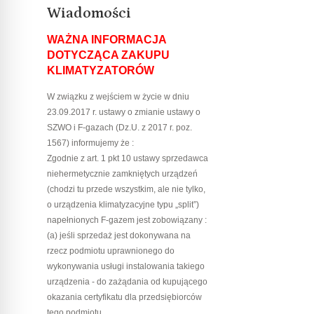
Wiadomości
WAŻNA INFORMACJA
DOTYCZĄCA ZAKUPU
KLIMATYZATORÓW
W związku z wejściem w życie w dniu
23.09.2017 r. ustawy o zmianie ustawy o
SZWO i F-gazach (Dz.U. z 2017 r. poz.
1567) informujemy że :
Zgodnie z art. 1 pkt 10 ustawy sprzedawca
niehermetycznie zamkniętych urządzeń
(chodzi tu przede wszystkim, ale nie tylko,
o urządzenia klimatyzacyjne typu „split”)
napełnionych F-gazem jest zobowiązany :
(a) jeśli sprzedaż jest dokonywana na
rzecz podmiotu uprawnionego do
wykonywania usługi instalowania takiego
urządzenia - do zażądania od kupującego
okazania certyfikatu dla przedsiębiorców
tego podmiotu