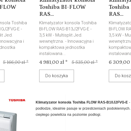
or konsola
Klimatyzator konsola
Klimatyz
I-FLOW
Toshiba BI-FLOW
Toshiba
RAS...
RAS...
onsola Toshiba
Klimatyzator konsola Toshiba
Klimatyzat
10J2FVG-E -
BI-FLOW RAS-B13J2FVG-E -
BI-FLOW RA
lit Jed.
3,5 kW - Multisplit Jed.
3,5 kW - Mul
nnowacyjna i
wewnętrzna. - Innowacyjna i
wewnętrzna.
dnostka
kompaktowa jednostka
kompaktow
instalowana...
instalowana
4 981,00 zł *
6 309,00 
5 166,00 zł *
5 535,00 zł *
Do koszyka
Do kosz
Klimatyzator konsola Toshiba FLOW RAS-B10J2FVG-E
-
podłodze, idealnie pasuje w przestrzeniach podokiennych
ciepłego powietrza na poziomie podłogi.