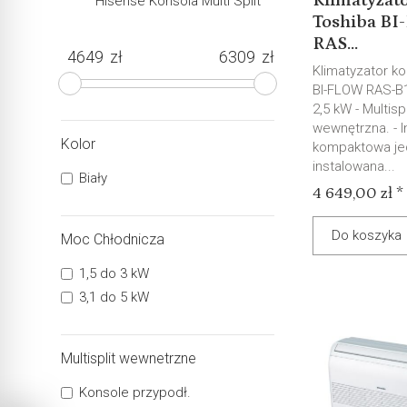
Klimatyzat
Hisense Konsola Multi Split
Toshiba B
RAS...
zł
zł
Klimatyzator k
BI-FLOW RAS-B
2,5 kW - Multisp
wewnętrzna. - I
Kolor
kompaktowa je
instalowana...
Biały
4 649,00 zł *
Do koszyka
Moc Chłodnicza
1,5 do 3 kW
3,1 do 5 kW
Multisplit wewnetrzne
Konsole przypodł.