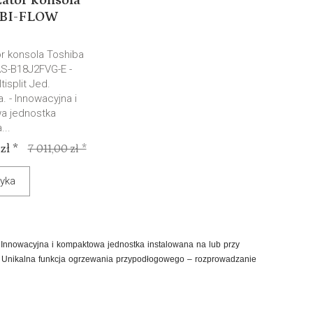
ator konsola
 BI-FLOW
or konsola Toshiba
S-B18J2FVG-E -
tisplit Jed.
 - Innowacyjna i
a jednostka
...
zł *
7 011,00 zł *
yka
 Innowacyjna i kompaktowa jednostka instalowana na lub przy
. Unikalna funkcja ogrzewania przypodłogowego – rozprowadzanie