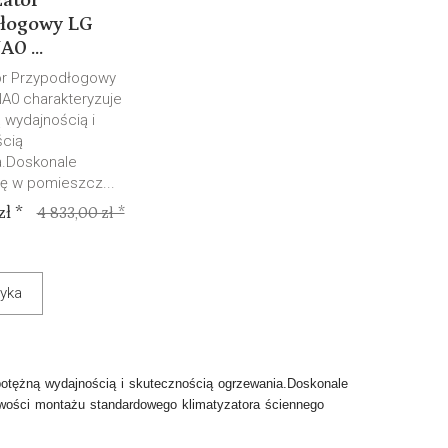
zator
łogowy LG
0 ...
or Przypodłogowy
A0 charakteryzuje
 wydajnością i
cią
a.Doskonale
ię w pomieszcz...
ł *
4 833,00 zł *
yka
potężną wydajnością i skutecznością ogrzewania.Doskonale
wości montażu standardowego klimatyzatora ściennego