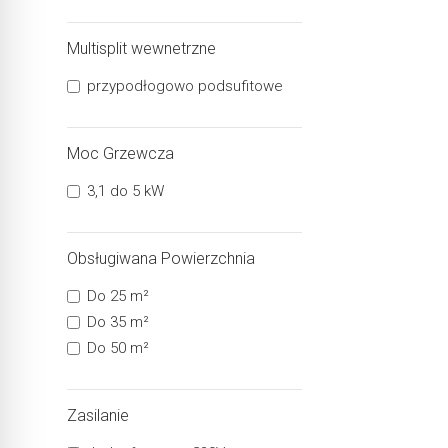
Multisplit wewnetrzne
przypodłogowo podsufitowe
Moc Grzewcza
3,1 do 5 kW
Obsługiwana Powierzchnia
Do 25 m²
Do 35 m²
Do 50 m²
Zasilanie