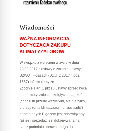
Wiadomości
WAŻNA INFORMACJA
DOTYCZĄCA ZAKUPU
KLIMATYZATORÓW
W związku z wejściem w życie w dniu
23.09.2017 r. ustawy o zmianie ustawy o
SZWO i F-gazach (Dz.U. z 2017 r. poz.
1567) informujemy że :
Zgodnie z art. 1 pkt 10 ustawy sprzedawca
niehermetycznie zamkniętych urządzeń
(chodzi tu przede wszystkim, ale nie tylko,
o urządzenia klimatyzacyjne typu „split”)
napełnionych F-gazem jest zobowiązany :
(a) jeśli sprzedaż jest dokonywana na
rzecz podmiotu uprawnionego do