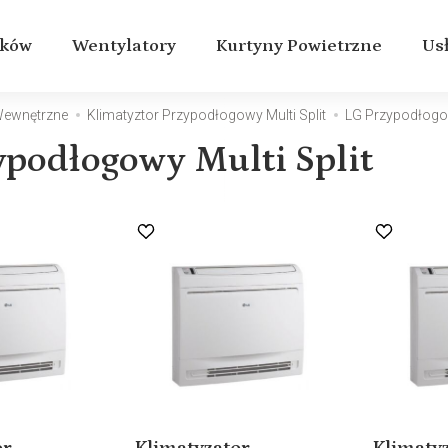
aków
Wentylatory
Kurtyny Powietrzne
Us
 Wewnętrzne
Klimatyztor Przypodłogowy Multi Split
LG Przypodłogow
ypodłogowy Multi Split