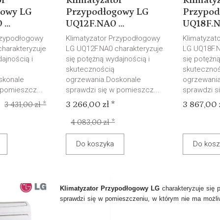
or
Klimatyzator
Klimaty
gowy LG
Przypodłogowy LG
Przypod
...
UQ12F.NA0 ...
UQ18F.NA
rzypodłogowy
Klimatyzator Przypodłogowy
Klimatyzat
harakteryzuje
LG UQ12F.NA0 charakteryzuje
LG UQ18F.N
ajnością i
się potężną wydajnością i
się potężną
skutecznością
skutecznoś
skonale
ogrzewania.Doskonale
ogrzewani
 pomieszcz...
sprawdzi się w pomieszcz...
sprawdzi s
3 266,00 zł *
3 867,00 z
3 431,00 zł *
4 083,00 zł *
Do koszyka
Do kosz
Klimatyzator Przypodłogowy LG
charakteryzuje się 
sprawdzi się w pomieszczeniu, w którym nie ma możli