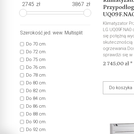
Klimatyzat
zł
zł
Przypodło
UQ09F.NA0 
Klimatyzator P
LG UQ09F.NA0 c
Szerokość jed. wew. Multisplit
się potężną wyd
skutecznością
Do 70 cm.
ogrzewania.Do
Do 72 cm.
sprawdzi się w
Do 75 cm
2 745,00 zł *
Do 76 cm.
Do 78 cm.
Do 80 cm.
Do koszyka
Do 82 cm.
Do 84 cm.
Do 86 cm.
Do 88 cm.
Do 90 cm.
Do 92 cm.