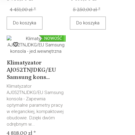
4 451,00 zł *
5 250,00 zł *
Do koszyka
Do koszyka
Klimatyzator
AJ052TNJDKG/EU
Samsung kons...
Klimatyzator
AJ052TNJDKG/EU Samsung
konsola - Zapewnia
optymalne parametry pracy
w eleganckiej, kompaktowej
obudowie. Dzięki dwóm
odrębnym w...
4 818,00 zł *