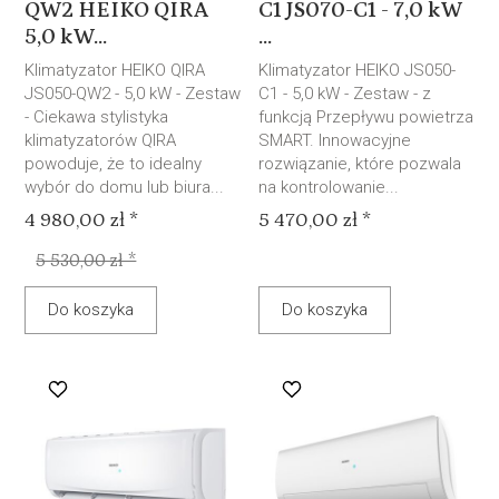
QW2 HEIKO QIRA
C1 JS070-C1 - 7,0 kW
5,0 kW...
...
Klimatyzator HEIKO QIRA
Klimatyzator HEIKO JS050-
JS050-QW2 - 5,0 kW - Zestaw
C1 - 5,0 kW - Zestaw - z
- Ciekawa stylistyka
funkcją Przepływu powietrza
klimatyzatorów QIRA
SMART. Innowacyjne
powoduje, że to idealny
rozwiązanie, które pozwala
wybór do domu lub biura...
na kontrolowanie...
4 980,00 zł *
5 470,00 zł *
5 530,00 zł *
Do koszyka
Do koszyka