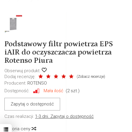
Podstawowy filtr powietrza EPS
iAIR do oczyszczacza powietrza
Rotenso Piura
Obserwuj produkt:
Dodaj recenzję:
(
Zobacz recenzje
)
Producent:
ROTENSO
Dostępność:
Mała ilość
(
2
szt.)
Zapytaj o dostępność
Czas realizacji:
1-3 dni. Zapytaj o dostępność
Historia ceny