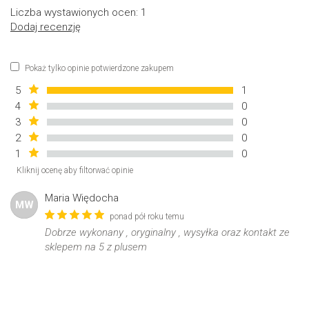
Liczba wystawionych ocen: 1
Dodaj recenzję
Pokaż tylko opinie potwierdzone zakupem
5
1
4
0
3
0
2
0
1
0
Kliknij ocenę aby filtorwać opinie
Maria Więdocha
MW
ponad pół roku temu
Dobrze wykonany , oryginalny , wysyłka oraz kontakt ze
sklepem na 5 z plusem