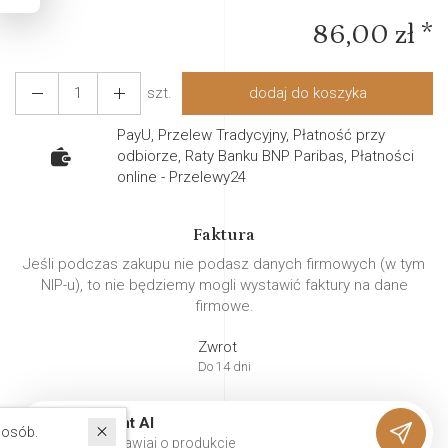
86,00 zł *
szt.
dodaj do koszyka
PayU, Przelew Tradycyjny, Płatność przy
odbiorze, Raty Banku BNP Paribas, Płatności
online - Przelewy24
Faktura
Jeśli podczas zakupu nie podasz danych firmowych (w tym
NIP-u), to nie będziemy mogli wystawić faktury na dane
firmowe.
Zwrot
Do 14 dni
Asystent AI
W ostatnich 30 dniach produktem interesuje się
8
osób.
P
o
r
o
z
m
a
w
i
a
j
o
p
r
o
d
u
k
c
i
e