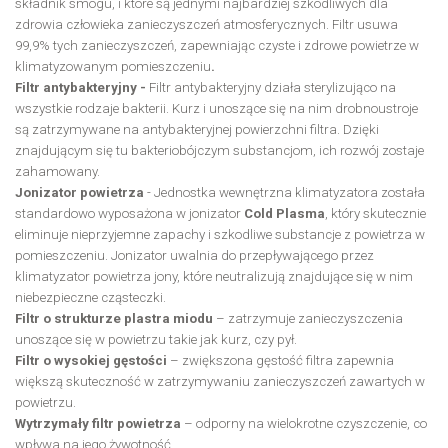
składnik smogu, i które są jednymi najbardziej szkodliwych dla
zdrowia człowieka zanieczyszczeń atmosferycznych. Filtr usuwa
99,9% tych zanieczyszczeń, zapewniając czyste i zdrowe powietrze w
klimatyzowanym pomieszczeniu
.
Filtr antybakteryjny
-
Filtr antybakteryjny działa sterylizująco na
wszystkie rodzaje bakterii. Kurz i unoszące się na nim drobnoustroje
są zatrzymywane na antybakteryjnej powierzchni filtra. Dzięki
znajdującym się tu bakteriobójczym substancjom, ich rozwój zostaje
zahamowany.
Jonizator powietrza
- Jednostka wewnętrzna klimatyzatora została
standardowo wyposażona w jonizator
Cold Plasma
, który skutecznie
eliminuje nieprzyjemne zapachy i szkodliwe substancje z powietrza w
pomieszczeniu. Jonizator uwalnia do przepływającego przez
klimatyzator powietrza jony, które neutralizują znajdujące się w nim
niebezpieczne cząsteczki.
Filtr o strukturze plastra miodu
– zatrzymuje zanieczyszczenia
unoszące się w powietrzu takie jak kurz, czy pył.
Filtr o wysokiej gęstości
– zwiększona gęstość filtra zapewnia
większą skuteczność w zatrzymywaniu zanieczyszczeń zawartych w
powietrzu.
Wytrzymały filtr powietrza
– odporny na wielokrotne czyszczenie, co
wpływa na jego żywotność.