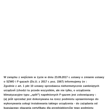
W związku z wejściem w życie w dniu 23.09.2017 r. ustawy o zmianie ustawy
o SZWO i F-gazach (Dz.U. z 2017 r. poz. 1567) informujemy że :
Zgodnie z art. 1 pkt 10 ustawy sprzedawca niehermetycznie zamkniętych
urządzeń (chodzi tu przede wszystkim, ale nie tylko, o urządzenia
klimatyzacyjne typu „split”) napełnionych F-gazem jest zobowiązany :
(a) jeśli sprzedaż jest dokonywana na rzecz podmiotu uprawnionego do
wykonywania usługi instalowania takiego urządzenia - do zażądania od
kupującego okazania certyfikatu dla przedsiębiorców tego podmiotu