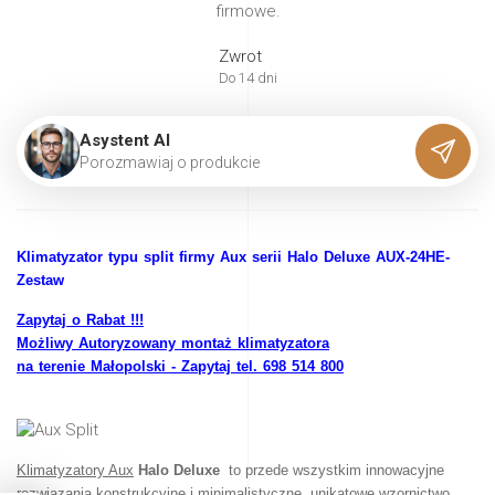
firmowe.
Zwrot
Do 14 dni
Asystent AI
P
o
r
o
z
m
a
w
i
a
j
o
p
r
o
d
u
k
c
i
e
Klimatyzator typu split firmy
Aux serii Halo Deluxe AUX-24HE-
Zestaw
Zapytaj o Rabat !!!
Możliwy Autoryzowany montaż klimatyzatora
na terenie Małopolski - Zapytaj tel. 698 514 800
Klimatyzatory Aux
Halo Deluxe
to przede wszystkim innowacyjne
rozwiązania konstrukcyjne i minimalistyczne, unikatowe wzornictwo.