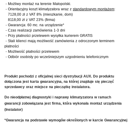
-
Możliwy montaż na terenie Małopolski.
- Orientacyjny koszt klimatyzatora wraz z
standardowym montażem
:
7128,00 zł z VAT 8% (mieszkanie, dom)
8118,00 zł z VAT 23% (firma)
- Gwarancja: 60 mc. na urządzenie
*
- Czas realizacji zamówienia 1-3 dni
- Przy płatności przelewem wysyłka kurierem GRATIS
- Stali klienci mają możliwość zamówienia z odroczonym terminem
płatności
- Możliwość płatności przelewem
- Odbiór osobisty po wcześniejszym uzgodnieniu telefonicznym
Produkt pochodzi z oficjalnej sieci dystrybucji AUX. Do produktu
dołączona jest karta gwarancyjna, na której znajduje się pieczęć
sprzedawcy oraz miejsce na pieczątkę instalatora.
Do nieodpłatnej diagnostyki i naprawy klimatyzatora w ramach
gwarancji zobowiązana jest firma, która wykonała montaż urządzenia
(
Instalator)
*Gwarancja na podstawie wymogów określonych w karcie Gwarancyjnej