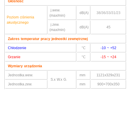
Głośność
j.wew.
dB(A)
38/36/33/31/23
(max/min)
Poziom ciśnienia
akustycznego
j.zew.
dB(A)
45
(max/min)
Zakres temperatur pracy jednostki zewnętrznej
Chłodzenie
°C
-10 ~ +52
Grzanie
°C
-15 ~ +24
Wymiary urządzenia
Jednostka.wew.
mm
1121x329x231
S.x W.x G.
Jednostka.zew.
mm
900×700x350