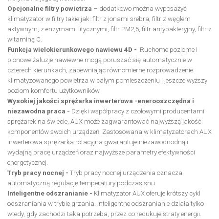
Opcjonalne filtry powietrza
– dodatkowo można wyposażyć
klimatyzator w filtry takie jak: filtr z jonami srebra, filtr z węglem
aktywnym, z enzymami litycznymi, filtr PM2,5, filtr antybakteryjny, filtr z
witaminą C.
Funkcja wielokierunkowego nawiewu 4D -
Ruchome poziome i
pionowe żaluzje nawiewne mogą poruszać się automatycznie w
czterech kierunkach, zapewniając równomierne rozprowadzenie
klimatyzowanego powietrza w całym pomieszczeniu i jeszcze wyższy
poziom komfortu użytkowników
Wysokiej jakości sprężarka inwerterowa -enerooszczędna i
niezawodna praca -
Dzięki współpracy z czołowymi producentami
sprężarek na świecie, AUX może zagwarantować najwyższą jakość
komponentów swoich urządzeń. Zastosowana w klimatyzatorach AUX
inwerterowa sprężarka rotacyjna gwarantuje niezawodnodną i
wydajną pracę urządzeń oraz najwyższe parametry efektywności
energetycznej.
Tryb pracy nocnej -
Tryb pracy nocnej urządzenia oznacza
automatyczną regulację temperatury podczas snu
Inteligentne odszranianie -
Klimatyzator AUX oferuje krótszy cykl
odszraniania w trybie grzania. Inteligentne odszranianie działa tylko
wtedy, gdy zachodzi taka potrzeba, przez co redukuje straty energii.