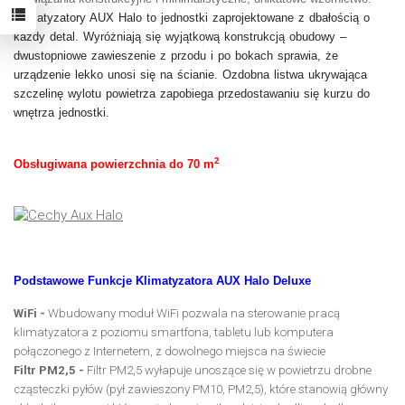
Klimatyzatory AUX Halo to jednostki zaprojektowane z dbałością o
każdy detal. Wyróżniają się wyjątkową konstrukcją obudowy –
dwustopniowe zawieszenie z przodu i po bokach sprawia, że
urządzenie lekko unosi się na ścianie. Ozdobna listwa ukrywająca
szczelinę wylotu powietrza zapobiega przedostawaniu się kurzu do
wnętrza jednostki.
2
Obsługiwana powierzchnia do 70 m
Podstawowe Funkcje Klimatyzatora AUX Halo Deluxe
WiFi -
Wbudowany moduł WiFi pozwala na sterowanie pracą
klimatyzatora z poziomu smartfona, tabletu lub komputera
połączonego z Internetem, z dowolnego miejsca na świecie
Filtr PM2,5 -
Filtr PM2,5 wyłapuje unoszące się w powietrzu drobne
cząsteczki pyłów (pył zawieszony PM10, PM2,5), które stanowią główny