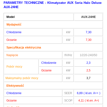
PARAMETRY TECHNICZNE - Klimatyzator
AUX Seria Halo Deluxe
AUX-24HE
Model
AUX-24HE
Wydajność
Chłodzenie
kW
7,30
Grzanie
kW
7,30
Specyfikacja elektryczna
Napięcie
f/V/Hz
1/220-240/50
Chłodzenie
kW
2,3
Pobór mocy
Grzanie
kW
2,5
Maksymalny pobór mocy
kW
3,7
Efektywność
Chłodzenie
SEER
6,89 ( kl.en. A++ )
Grzanie
SCOP
4,11 ( kl.en. A+)