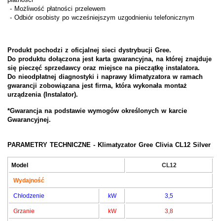
- Możliwość płatności przelewem
- Odbiór osobisty po wcześniejszym uzgodnieniu telefonicznym
Produkt pochodzi z oficjalnej sieci dystrybucji Gree.
Do produktu dołączona jest karta gwarancyjna, na której znajduje
się pieczęć sprzedawcy oraz miejsce na pieczątkę instalatora.
Do nieodpłatnej diagnostyki i naprawy klimatyzatora w ramach
gwarancji zobowiązana jest firma, która wykonała montaż
urządzenia (
Instalator).
*Gwarancja na podstawie wymogów określonych w karcie
Gwarancyjnej.
PARAMETRY TECHNICZNE - Klimatyzator
Gree
Clivia CL12 Silver
Model
CL12
Wydajność
Chłodzenie
kW
3,5
Grzanie
kW
3,8