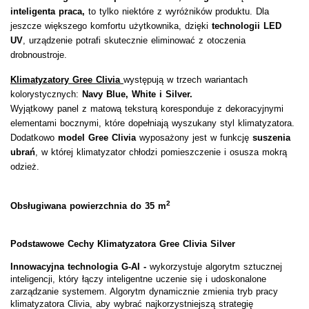
inteligenta praca,
to tylko niektóre z wyróżników produktu. Dla
jeszcze większego komfortu użytkownika, dzięki
technologii LED
UV
, urządzenie potrafi skutecznie eliminować z otoczenia
drobnoustroje.
Klimatyzatory Gree Clivia
występują w trzech wariantach
kolorystycznych:
Navy Blue, White i Silver.
Wyjątkowy panel z matową teksturą koresponduje z dekoracyjnymi
elementami bocznymi, które dopełniają wyszukany styl klimatyzatora.
Dodatkowo
model Gree Clivia
wyposażony jest w funkcję
suszenia
ubrań
, w której klimatyzator chłodzi pomieszczenie i osusza mokrą
odzież.
2
Obsługiwana powierzchnia do 35 m
Podstawowe Cechy Klimatyzatora
Gree Clivia
Silver
Innowacyjna technologia G-AI -
wykorzystuje algorytm sztucznej
inteligencji, który łączy inteligentne uczenie się i udoskonalone
zarządzanie systemem. Algorytm dynamicznie zmienia tryb pracy
klimatyzatora Clivia, aby wybrać najkorzystniejszą strategię