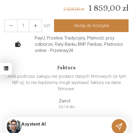
1 859,00 zł
2 324,00 zł
szt.
dodaj do koszyka
PayU, Przelew Tradycyjny, Płatność przy
odbiorze, Raty Banku BNP Paribas, Płatności
online - Przelewy24
Faktura
Jeśli podczas zakupu nie podasz danych firmowych (w tym
NIP-u), to nie będziemy mogli wystawić faktury na dane
firmowe.
Zwrot
Do 14 dni
Asystent AI