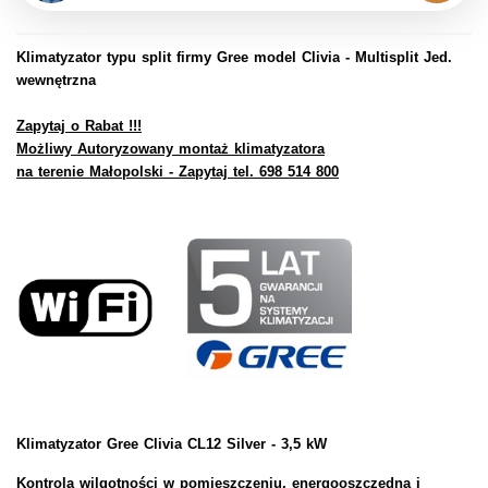
Klimatyzator typu split firmy Gree model Clivia
- Multisplit Jed.
wewnętrzna
Zapytaj o Rabat !!!
Możliwy Autoryzowany montaż klimatyzatora
na terenie Małopolski - Zapytaj tel. 698 514 800
Klimatyzator Gree Clivia CL12 Silver - 3,5 kW
Kontrola wilgotności w pomieszczeniu, energooszczędna i