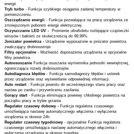
energii.
Tryb turbo
- Funkcja szybkiego osiągania zadanej temperatury w
pomieszczeniu.
Oszczędzanie energii
- Funkcja pozwalająca na pracę urządzenia ze
zmniejszonym poborem energii elektrycznej.
Oczyszczanie LED UV -
Promienie ultrafioletu rozbijające cząsteczki
wirusów i bakterii ze skutecznością do 99,99%.
Jonizator powietrza -
Urządzenie wyposażone w jonizator powietrza
zwalczający drobnoustroje.
Filtry opcjonalne
- Możliwość doposażenia urządzenia w opcjonalne
filtry powietrza.
Autoosuszanie
Funkcja osuszania wymiennika jednostki wewnętrznej,
ograniczająca rozwój drobnoustrojów.
Autodiagnoza błędów
- Funkcja samodiagnozy błędów i usterek
przez urządzenie oraz wyświetlanie odpowiedniej informacji.
Auto restart
- Funkcja powrotu do wcześniejszego stanu pracy oraz
nastaw po zaniku i przywróceniu zasilania.
Gorący start
- Funkcja eliminująca powiewy chłodnego powietrza na
początku pracy w trybie grzania.
Regulator czasowy dobowy -
Funkcja regulatora czasowego
umożliwiająca nastawę automatycznego włączenia i wyłączenia
urządzenia w okresie 24h.
Regulator czasowy tygodniowy
- opcjonalnie Funkcja regulatora
czasowego umożliwiająca nastawę automatycznego włączenia i
wyłączenia urządzenia w okresie tygodnia.