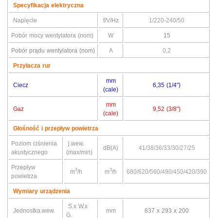
Specyfikacja elektryczna
Napięcie
f/V/Hz
1/220-240/50
Pobór mocy wentylatora (nom)
W
15
Pobór prądu wentylatora (nom)
A
0,2
Przyłacza rur
mm
Ciecz
6,35 (1/4")
(cale)
mm
Gaz
9,52 (3/8")
(cale)
Głośność i przepływ powietrza
Poziom ciśnienia
j.wew.
dB(A)
41/38/36/33/30/27/25
akustycznego
(max/min)
Przepływ
3
3
m
/h
m
/h
680/620/560/490/450/420/390
powietrza
Wymiary urządzenia
S.x W.x
Jednostka.wew.
mm
837 x 293 x 200
G.