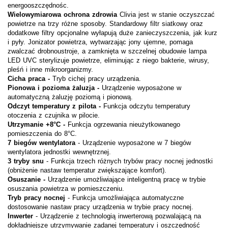
energooszczędnośc.
Wielowymiarowa ochrona zdrowia
Clivia jest w stanie oczyszczać
powietrze na trzy różne sposoby. Standardowy filtr siatkowy oraz
dodatkowe filtry opcjonalne wyłapują duże zanieczyszczenia, jak kurz
i pyły. Jonizator powietrza, wytwarzając jony ujemne, pomaga
zwalczać drobnoustroje, a zamknięta w szczelnej obudowie lampa
LED UVC sterylizuje powietrze, eliminując z niego bakterie, wirusy,
pleśń i inne mikroorganizmy.
Cicha praca -
Tryb cichej pracy urządzenia.
Pionowa i pozioma żaluzja -
Urządzenie wyposażone w
automatyczną żaluzję poziomą i pionową.
Odczyt temperatury z pilota -
Funkcja odczytu temperatury
otoczenia z czujnika w pilocie.
Utrzymanie +8°C -
Funkcja ogrzewania nieużytkowanego
pomieszczenia do 8°C.
7 biegów wentylatora
- Urządzenie wyposażone w 7 biegów
wentylatora jednostki wewnętrznej.
3 tryby snu
- Funkcja trzech różnych trybów pracy nocnej jednostki
(obniżenie nastaw temperatur zwiększające komfort).
Osuszanie -
Urządzenie umożliwiające inteligentną pracę w trybie
osuszania powietrza w pomieszczeniu.
Tryb pracy nocnej
- Funkcja umożliwiająca automatyczne
dostosowanie nastaw pracy urządzenia w trybie pracy nocnej.
Inwerter
- Urządzenie z technologią inwerterową pozwalającą na
dokładniejsze utrzymywanie zadanej temperatury i oszczędność