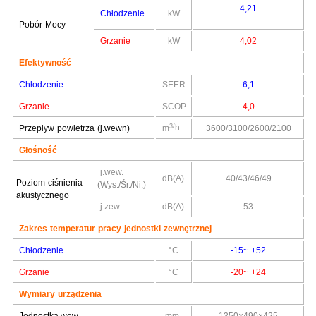
4,21
Chłodzenie
kW
Pobór Mocy
Grzanie
kW
4,02
Efektywność
Chłodzenie
SEER
6,1
Grzanie
SCOP
4,0
3/
h
Przepływ powietrza (j.wewn)
m
3600/3100/2600/2100
Głośność
j.wew.
dB(A)
40/43/46/49
Poziom ciśnienia
(Wys./Śr./Ni.)
akustycznego
j.zew.
dB(A)
53
Zakres temperatur pracy jednostki zewnętrznej
Chłodzenie
°C
-15~ +52
Grzanie
°C
-20~ +24
Wymiary urządzenia