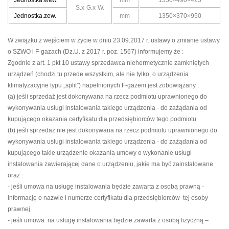
Jednostka.wew.
mm
1350×490×425
S.x G.x W.
Jednostka.zew.
mm
1350×370×950
W związku z wejściem w życie w dniu 23.09.2017 r. ustawy o zmianie ustawy
o SZWO i F-gazach (Dz.U. z 2017 r. poz. 1567) informujemy że :
Zgodnie z art. 1 pkt 10 ustawy sprzedawca niehermetycznie zamkniętych
urządzeń (chodzi tu przede wszystkim, ale nie tylko, o urządzenia
klimatyzacyjne typu „split”) napełnionych F-gazem jest zobowiązany :
(a) jeśli sprzedaż jest dokonywana na rzecz podmiotu uprawnionego do
wykonywania usługi instalowania takiego urządzenia - do zażądania od
kupującego okazania certyfikatu dla przedsiębiorców tego podmiotu
(b) jeśli sprzedaż nie jest dokonywana na rzecz podmiotu uprawnionego do
wykonywania usługi instalowania takiego urządzenia - do zażądania od
kupującego takie urządzenie okazania umowy o wykonanie usługi
instalowania zawierającej dane o urządzeniu, jakie ma być zainstalowane
oraz :
- jeśli umowa na usługę instalowania będzie zawarta z osobą prawną -
informację o nazwie i numerze certyfikatu dla przedsiębiorców tej osoby
prawnej
- jeśli umowa na usługę instalowania będzie zawarta z osobą fizyczną –