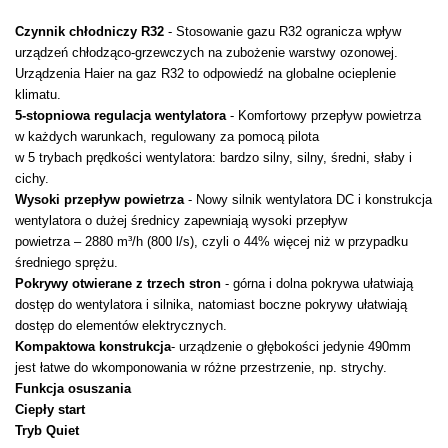
Czynnik chłodniczy R32
- Stosowanie gazu R32 ogranicza wpływ
urządzeń chłodząco-grzewczych na zubożenie warstwy ozonowej.
Urządzenia Haier na gaz R32 to odpowiedź na globalne ocieplenie
klimatu.
5-stopniowa regulacja wentylatora
- Komfortowy przepływ powietrza
w każdych warunkach, regulowany za pomocą pilota
w 5 trybach prędkości wentylatora: bardzo silny, silny, średni, słaby i
cichy.
Wysoki przepływ powietrza
- Nowy silnik wentylatora DC i konstrukcja
wentylatora o dużej średnicy zapewniają wysoki przepływ
powietrza – 2880 m³/h (800 l/s), czyli o 44% więcej niż w przypadku
średniego sprężu.
Pokrywy otwierane z trzech stron
- górna i dolna pokrywa ułatwiają
dostęp do wentylatora i silnika, natomiast boczne pokrywy ułatwiają
dostęp do elementów elektrycznych.
Kompaktowa konstrukcja
- urządzenie o głębokości jedynie 490mm
jest łatwe do wkomponowania w różne przestrzenie, np. strychy.
Funkcja osuszania
Ciepły start
Tryb Quiet