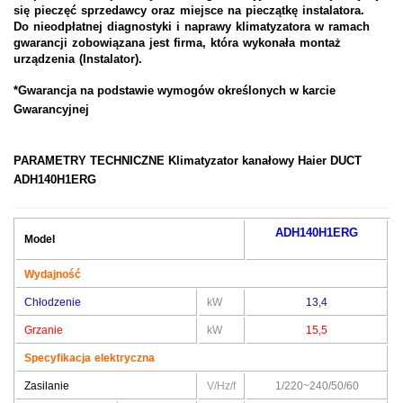
się pieczęć sprzedawcy oraz miejsce na pieczątkę instalatora.
Do nieodpłatnej diagnostyki i naprawy klimatyzatora w ramach
gwarancji zobowiązana jest firma, która wykonała montaż
urządzenia (
Instalator).
*Gwarancja na podstawie wymogów określonych w karcie
Gwarancyjnej
PARAMETRY TECHNICZNE
Klimatyzator kanałowy Haier DUCT
ADH140H1ERG
ADH140H1ERG
Model
Wydajność
Chłodzenie
kW
13,4
Grzanie
kW
15,5
Specyfikacja elektryczna
Zasilanie
V/Hz/f
1/220~240/50/60