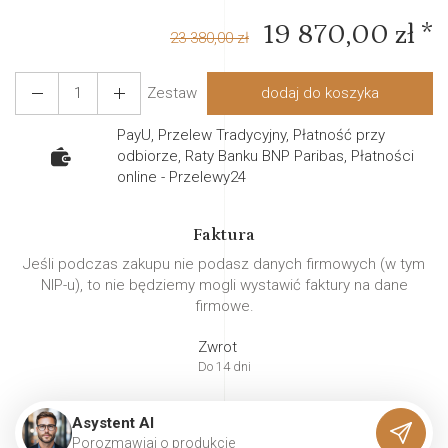
19 870,00 zł *
23 380,00 zł
Zestaw
dodaj do koszyka
PayU, Przelew Tradycyjny, Płatność przy
odbiorze, Raty Banku BNP Paribas, Płatności
online - Przelewy24
Faktura
Jeśli podczas zakupu nie podasz danych firmowych (w tym
NIP-u), to nie będziemy mogli wystawić faktury na dane
firmowe.
Zwrot
Do 14 dni
Asystent AI
P
o
r
o
z
m
a
w
i
a
j
o
p
r
o
d
u
k
c
i
e