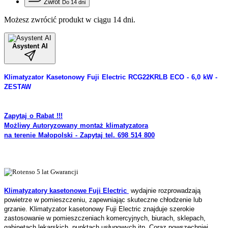
Zwrot
Do 14 dni
Możesz zwrócić produkt w ciągu 14 dni.
Asystent AI
Klimatyzator Kasetonowy Fuji Electric RCG22KRLB ECO - 6,0 kW -
ZESTAW
Zapytaj o Rabat !!!
Możliwy Autoryzowany montaż klimatyzatora
na terenie Małopolski - Zapytaj tel. 698 514 800
Klimatyzatory kasetonowe Fuji Electric
wydajnie rozprowadzają
powietrze w pomieszczeniu, zapewniając skuteczne chłodzenie lub
grzanie. Klimatyzator kasetonowy Fuji Electric znajduje szerokie
zastosowanie w pomieszczeniach komercyjnych, biurach, sklepach,
gabinetach lekarskich, punktach usługowych itp. Coraz powszechniej