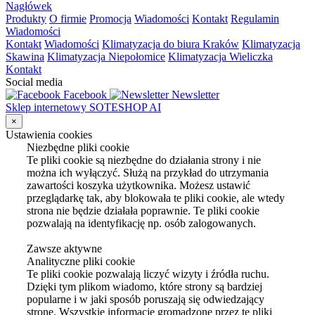
Nagłówek
Produkty
O firmie
Promocja
Wiadomości
Kontakt
Regulamin
Wiadomości
Kontakt
Wiadomości
Klimatyzacja do biura Kraków
Klimatyzacja
Skawina
Klimatyzacja Niepołomice
Klimatyzacja Wieliczka
Kontakt
Social media
Facebook
Newsletter
Sklep internetowy SOTESHOP AI
×
Ustawienia cookies
Niezbędne pliki cookie
Te pliki cookie są niezbędne do działania strony i nie
można ich wyłączyć. Służą na przykład do utrzymania
zawartości koszyka użytkownika. Możesz ustawić
przeglądarkę tak, aby blokowała te pliki cookie, ale wtedy
strona nie będzie działała poprawnie. Te pliki cookie
pozwalają na identyfikację np. osób zalogowanych.
Zawsze aktywne
Analityczne pliki cookie
Te pliki cookie pozwalają liczyć wizyty i źródła ruchu.
Dzięki tym plikom wiadomo, które strony są bardziej
popularne i w jaki sposób poruszają się odwiedzający
stronę. Wszystkie informacje gromadzone przez te pliki