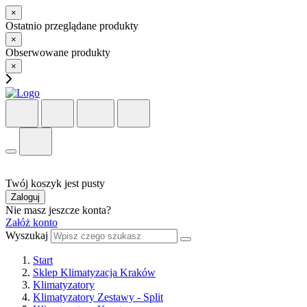
×
Ostatnio przeglądane produkty
×
Obserwowane produkty
×
Twój koszyk jest pusty
Zaloguj
Nie masz jeszcze konta?
Załóż konto
Wyszukaj
Start
Sklep Klimatyzacja Kraków
Klimatyzatory
Klimatyzatory Zestawy - Split