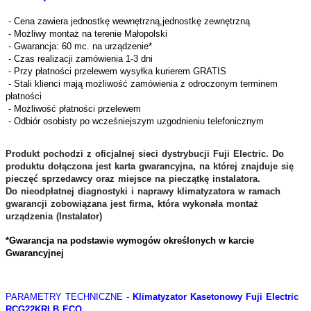
- Cena zawiera jednostkę wewnętrzną,jednostkę zewnętrzną
- Możliwy montaż na terenie Małopolski
- Gwarancja: 60 mc. na urządzenie*
- Czas realizacji zamówienia 1-3 dni
- Przy płatności przelewem wysyłka kurierem GRATIS
- Stali klienci mają możliwość zamówienia z odroczonym terminem
płatności
- Możliwość płatności przelewem
- Odbiór osobisty po wcześniejszym uzgodnieniu telefonicznym
Produkt pochodzi z oficjalnej sieci dystrybucji Fuji Electric. Do
produktu dołączona jest karta gwarancyjna, na której znajduje się
pieczęć sprzedawcy oraz miejsce na pieczątkę instalatora.
Do nieodpłatnej diagnostyki i naprawy klimatyzatora w ramach
gwarancji zobowiązana jest firma, która wykonała montaż
urządzenia (
Instalator)
*Gwarancja na podstawie wymogów określonych w karcie
Gwarancyjnej
PARAMETRY TECHNICZNE -
Klimatyzator Kasetonowy Fuji Electric
RCG22KRLB ECO