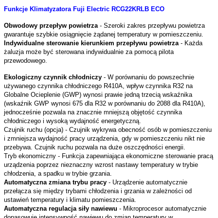
Funkcje Klimatyzatora Fuji Electric RCG22KRLB ECO
Obwodowy przepływ powietrza
- Szeroki zakres przepływu powietrza
gwarantuje szybkie osiągnięcie żądanej temperatury w pomieszczeniu.
Indywidualne sterowanie kierunkiem przepływu powietrza
- Każda
żaluzja może być sterowana indywidualnie za pomocą pilota
przewodowego.
Ekologiczny czynnik chłodniczy
- W porównaniu do powszechnie
używanego czynnika chłodniczego R410A, wpływ czynnika R32 na
Globalne Ocieplenie (GWP) wynosi prawie jedną trzecią wskaźnika
(wskaźnik GWP wynosi 675 dla R32 w porównaniu do 2088 dla R410A),
jednocześnie pozwala na znacznie mniejszą objętość czynnika
chłodniczego i wysoką wydajność energetyczną.
Czujnik ruchu (opcja) - Czujnik wykrywa obecność osób w pomieszczeniu
i zmniejsza wydajność pracy urządzenia, gdy w pomieszczeniu nikt nie
przebywa. Czujnik ruchu pozwala na duże oszczędności energii.
Tryb ekonomiczny - Funkcja zapewniająca ekonomiczne sterowanie pracą
urządzenia poprzez nieznaczny wzrost nastawy temperatury w trybie
chłodzenia, a spadku w trybie grzania.
Automatyczna zmiana trybu pracy
- Urządzenie automatycznie
przełącza się między trybami chłodzenia i grzania w zależności od
ustawień temperatury i klimatu pomieszczenia.
Automatyczna regulacja siły nawiewu
- Mikroprocesor automatycznie
dopasowuje intensywność nawiewu do zmian temperatury w