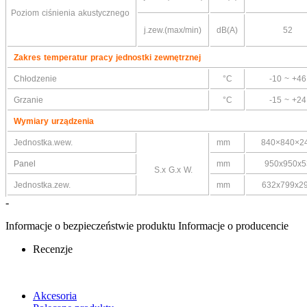
Poziom ciśnienia akustycznego
j.zew.(max/min)
dB(A)
52
Zakres temperatur pracy jednostki zewnętrznej
Chłodzenie
°C
-10 ~ +46
Grzanie
°C
-15 ~ +24
Wymiary urządzenia
Jednostka.wew.
mm
840×840×2
Panel
mm
950x950x5
S.x G.x W.
Jednostka.zew.
mm
632x799x2
-
Informacje o bezpieczeństwie produktu
Informacje o producencie
Recenzje
Akcesoria