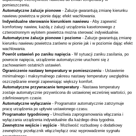
pomieszczeniu.
Automatyczne żaluzje pionowe
- Żaluzje gwarantują zmianę kierunku
nawiewu powietrza w pionie dając efekt wachlowania.
Indywidualne sterowanie kierunkiem nawiewu
- Aby zapewnić
komfortowy nawiew, każdą z żaluzji urządzenia kasetonowego z
czterostronnym wylotem powietrza można sterować indywidualnie.
Automatyczne żaluzje pionowe i poziome
- Żaluzje gwarantują zmianę
kierunku nawiewu powietrza zarówno w pionie jak i w poziomie dając efekt
wachlowania.
Powrót ustawień po zaniku napięcia
- W sytuacji zaniku zasilania, po
powrocie napięcia, urządzenie automatycznie uruchomi się z
zachowaniem ostatnich ustawień.
Ograniczenie nastawy temperatury w pomieszczeniu
- Ustawienie
minimalnego i maksymalnego zakresu nastawy temperatury uwzględnia
oszczędzanie energii zapewniając większy komfort.
Automatyczne przywracanie temperatury
- Nastawa temperatury
zostaje automatycznie przywrócona do ustawionej wcześniej wartości, po
zdefiniowanym czasie.
Automatyczne wyłączanie
- Programator automatycznie zatrzymuje
pracę urządzenia po upływie ustawionego czasu.
Programator tygodniowy -
Umożliwia zaprogramowania włączania i
wyłączania urządzenia indywidualnie dla każdego dnia tygodnia.
Zewnętrzne wejście i wyjście
- Możliwość rozbudowy o dodatkowy
zewnętrzny przełącznik włącz/wyłącz oraz wyprowadzenie sygnału