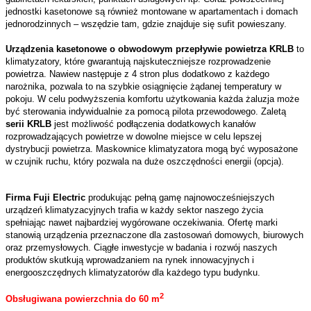
jednostki kasetonowe są również montowane w apartamentach i domach
jednorodzinnych – wszędzie tam, gdzie znajduje się sufit powieszany.
Urządzenia kasetonowe o obwodowym przepływie powietrza KRLB
to
klimatyzatory, które gwarantują najskuteczniejsze rozprowadzenie
powietrza. Nawiew następuje z 4 stron plus dodatkowo z każdego
narożnika, pozwala to na szybkie osiągnięcie żądanej temperatury w
pokoju. W celu podwyższenia komfortu użytkowania każda żaluzja może
być sterowania indywidualnie za pomocą pilota przewodowego. Zaletą
serii KRLB
jest możliwość podłączenia dodatkowych kanałów
rozprowadzających powietrze w dowolne miejsce w celu lepszej
dystrybucji powietrza. Maskownice klimatyzatora mogą być wyposażone
w czujnik ruchu, który pozwala na duże oszczędności energii (opcja).
Firma Fuji Electric
produkując pełną gamę najnowocześniejszych
urządzeń klimatyzacyjnych trafia w każdy sektor naszego życia
spełniając nawet najbardziej wygórowane oczekiwania. Ofertę marki
stanowią urządzenia przeznaczone dla zastosowań domowych, biurowych
oraz przemysłowych. Ciągłe inwestycje w badania i rozwój naszych
produktów skutkują wprowadzaniem na rynek innowacyjnych i
energooszczędnych klimatyzatorów dla każdego typu budynku.
2
Obsługiwana powierzchnia do 60 m