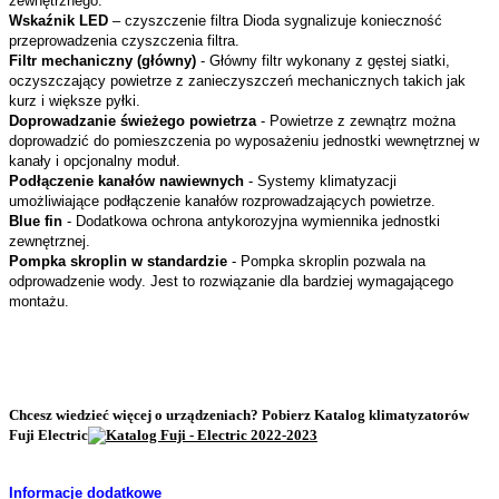
zewnętrznego.
Wskaźnik LED
– czyszczenie filtra Dioda sygnalizuje konieczność
przeprowadzenia czyszczenia filtra.
Filtr mechaniczny (główny)
- Główny filtr wykonany z gęstej siatki,
oczyszczający powietrze z zanieczyszczeń mechanicznych takich jak
kurz i większe pyłki.
Doprowadzanie świeżego powietrza
- Powietrze z zewnątrz można
doprowadzić do pomieszczenia po wyposażeniu jednostki wewnętrznej w
kanały i opcjonalny moduł.
Podłączenie kanałów nawiewnych
- Systemy klimatyzacji
umożliwiające podłączenie kanałów rozprowadzających powietrze.
Blue fin
- Dodatkowa ochrona antykorozyjna wymiennika jednostki
zewnętrznej.
Pompka skroplin w standardzie
- Pompka skroplin pozwala na
odprowadzenie wody. Jest to rozwiązanie dla bardziej wymagającego
montażu.
Chcesz wiedzieć więcej o urządzeniach? Pobierz Katalog klimatyzatorów
Fuji Electric
Informacje dodatkowe