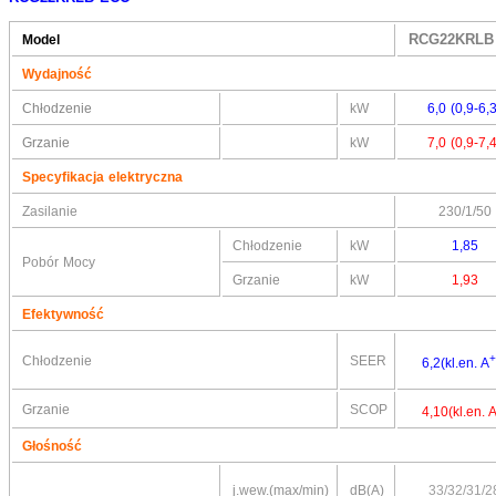
RCG22K
Model
Wydajność
Chłodzenie
kW
6,0 (0,9-6,3
Grzanie
kW
7,0 (0,9-7,4
Specyfikacja elektryczna
Zasilanie
230/1/50
Chłodzenie
kW
1,85
Pobór Mocy
Grzanie
kW
1,93
Efektywność
+
Chłodzenie
SEER
6,2(kl.en. A
Grzanie
SCOP
4,10(kl.en. 
Głośność
j.wew.(max/min)
dB(A)
33/32/31/2