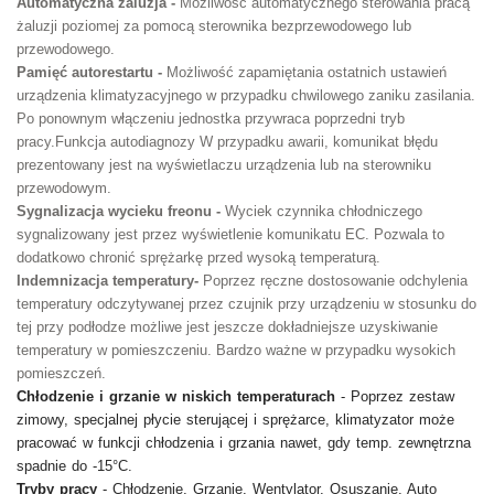
Automatyczna żaluzja -
Możliwość automatycznego sterowania pracą
żaluzji poziomej za pomocą sterownika bezprzewodowego lub
przewodowego.
Pamięć autorestartu -
Możliwość zapamiętania ostatnich ustawień
urządzenia klimatyzacyjnego w przypadku chwilowego zaniku zasilania.
Po ponownym włączeniu jednostka przywraca poprzedni tryb
pracy.Funkcja autodiagnozy W przypadku awarii, komunikat błędu
prezentowany jest na wyświetlaczu urządzenia lub na sterowniku
przewodowym.
Sygnalizacja wycieku freonu -
Wyciek czynnika chłodniczego
sygnalizowany jest przez wyświetlenie komunikatu EC. Pozwala to
dodatkowo chronić sprężarkę przed wysoką temperaturą.
Indemnizacja temperatury-
Poprzez ręczne dostosowanie odchylenia
temperatury odczytywanej przez czujnik przy urządzeniu w stosunku do
tej przy podłodze możliwe jest jeszcze dokładniejsze uzyskiwanie
temperatury w pomieszczeniu. Bardzo ważne w przypadku wysokich
pomieszczeń.
Chłodzenie i grzanie w niskich temperaturach
- Poprzez zestaw
zimowy, specjalnej płycie sterującej i sprężarce, klimatyzator może
pracować w funkcji chłodzenia i grzania nawet, gdy temp. zewnętrzna
spadnie do -15°C.
Tryby pracy
- Chłodzenie, Grzanie, Wentylator, Osuszanie, Auto