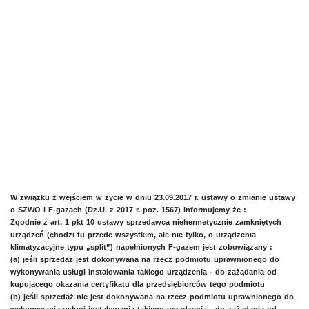
W związku z wejściem w życie w dniu 23.09.2017 r. ustawy o zmianie ustawy
o SZWO i F-gazach (Dz.U. z 2017 r. poz. 1567) informujemy że :
Zgodnie z art. 1 pkt 10 ustawy sprzedawca niehermetycznie zamkniętych
urządzeń (chodzi tu przede wszystkim, ale nie tylko, o urządzenia
klimatyzacyjne typu „split”) napełnionych F-gazem jest zobowiązany :
(a) jeśli sprzedaż jest dokonywana na rzecz podmiotu uprawnionego do
wykonywania usługi instalowania takiego urządzenia - do zażądania od
kupującego okazania certyfikatu dla przedsiębiorców tego podmiotu
(b) jeśli sprzedaż nie jest dokonywana na rzecz podmiotu uprawnionego do