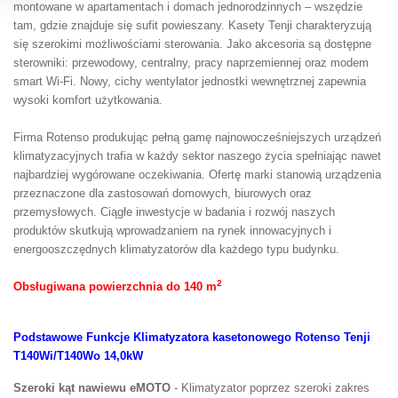
montowane w apartamentach i domach jednorodzinnych – wszędzie
tam, gdzie znajduje się sufit powieszany. Kasety Tenji charakteryzują
się szerokimi możliwościami sterowania. Jako akcesoria są dostępne
sterowniki: przewodowy, centralny, pracy naprzemiennej oraz modem
smart Wi-Fi. Nowy, cichy wentylator jednostki wewnętrznej zapewnia
wysoki komfort użytkowania.
Firma Rotenso produkując pełną gamę najnowocześniejszych urządzeń
klimatyzacyjnych trafia w każdy sektor naszego życia spełniając nawet
najbardziej wygórowane oczekiwania. Ofertę marki stanowią urządzenia
przeznaczone dla zastosowań domowych, biurowych oraz
przemysłowych. Ciągłe inwestycje w badania i rozwój naszych
produktów skutkują wprowadzaniem na rynek innowacyjnych i
energooszczędnych klimatyzatorów dla każdego typu budynku.
2
Obsługiwana powierzchnia do 140 m
Podstawowe Funkcje Klimatyzatora kasetonowego Rotenso Tenji
T140Wi/T140Wo 14,0kW
Szeroki kąt nawiewu eMOTO
- Klimatyzator poprzez szeroki zakres