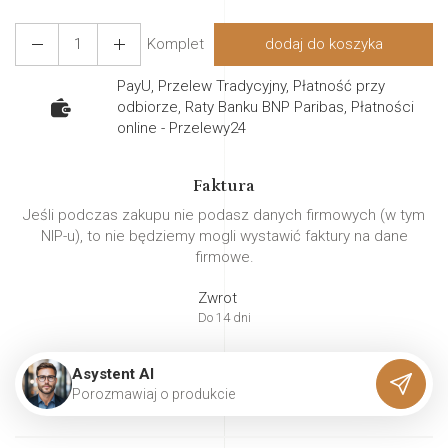
Komplet
dodaj do koszyka
PayU, Przelew Tradycyjny, Płatność przy
odbiorze, Raty Banku BNP Paribas, Płatności
online - Przelewy24
Faktura
Jeśli podczas zakupu nie podasz danych firmowych (w tym
NIP-u), to nie będziemy mogli wystawić faktury na dane
firmowe.
Zwrot
Do 14 dni
Asystent AI
P
o
r
o
z
m
a
w
i
a
j
o
p
r
o
d
u
k
c
i
e