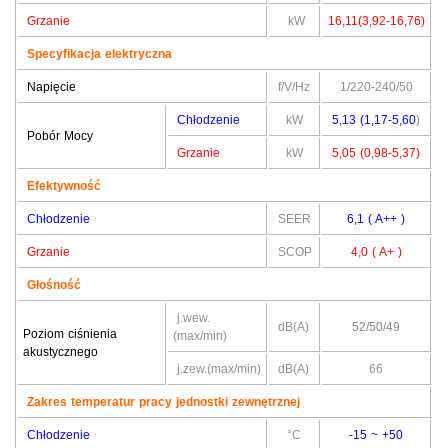
Grzanie
kW
16,11(3,92-16,76)
Specyfikacja elektryczna
Napięcie
f/V/Hz
1/220-240/50
Chłodzenie
kW
5,13 (1,17-5,60
)
Pobór Mocy
Grzanie
kW
5,05 (0,98-5,37)
Efektywność
Chłodzenie
SEER
6,1 ( A++ )
Grzanie
SCOP
4,0 ( A+ )
Głośność
j.wew.
dB(A)
52/50/49
Poziom ciśnienia
(max/min)
akustycznego
j.zew.(max/min)
dB(A)
66
Zakres temperatur pracy jednostki zewnętrznej
Chłodzenie
°C
-15 ~ +50