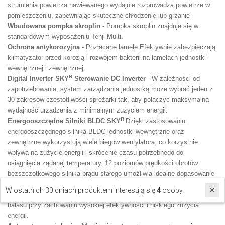
strumienia powietrza nawiewanego wydajnie rozprowadza powietrze w
pomieszczeniu, zapewniając skuteczne chłodzenie lub grzanie
Wbudowana pompka skroplin -
Pompka skroplin znajduje się w
standardowym wyposażeniu Tenji Multi.
Ochrona antykorozyjna -
Pozłacane lamele.Efektywnie zabezpieczają
klimatyzator przed korozją i rozwojem bakterii na lamelach jednostki
wewnętrznej i zewnętrznej.
R
Digital Inverter SKY
Sterowanie DC Inverter
- W zależności od
zapotrzebowania, system zarządzania jednostką może wybrać jeden z
30 zakresów częstotliwości sprężarki tak, aby połączyć maksymalną
wydajność urządzenia z minimalnym zużyciem energii.
R
Energooszczędne Silniki BLDC SKY
Dzięki zastosowaniu
energooszczędnego silnika BLDC jednostki wewnętrzne oraz
zewnętrzne wykorzystują wiele biegów wentylatora, co korzystnie
wpływa na zużycie energii i skrócenie czasu potrzebnego do
osiągnięcia żądanej temperatury. 12 poziomów prędkości obrotów
bezszczotkowego silnika prądu stałego umożliwia idealne dopasowanie
jego wydajności do warunków panujących w pomieszczeniu.
W ostatnich 30 dniach produktem interesują się
4
osoby.
Wykorzystanie nowoczesnych elementów umożliwia obniżenie poziomu
hałasu przy zachowaniu wysokiej efektywności i niskiego zużycia
energii.