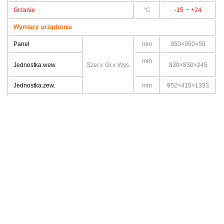
Grzanie
°C
-15 ~ +24
Wymiary urządzenia
Panel
mm
950×950×55
mm
Jednostka.wew.
Szer.x Gł.x Wys.
830×830×245
Jednostka.zew.
mm
952×415×1333