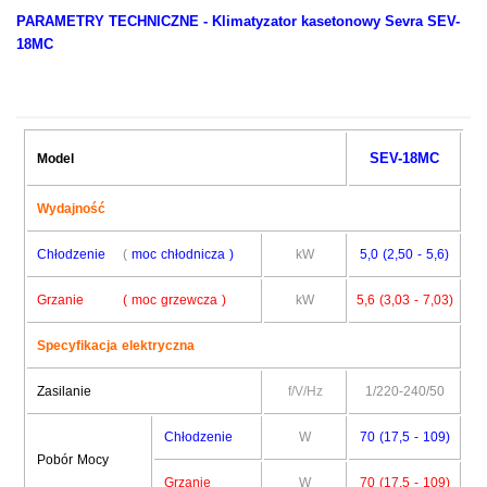
PARAMETRY TECHNICZNE -
Klimatyzator kasetonowy Sevra SEV-
18MC
SEV-18MC
Model
Wydajność
Chłodzenie
(
moc chłodnicza )
kW
5,0 (2,50 - 5,6)
Grzanie ( moc grzewcza )
kW
5,6 (3,03 - 7,03)
Specyfikacja elektryczna
Zasilanie
f/V/Hz
1/220-240/50
Chłodzenie
W
70 (17,5 - 109)
Pobór Mocy
Grzanie
W
70 (17,5 - 109)