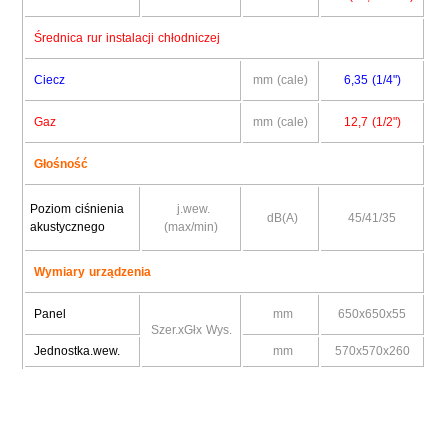
Średnica rur instalacji chłodniczej
Ciecz
mm (cale)
6,35 (1/4")
Gaz
mm (cale)
12,7 (1/2")
Głośność
Poziom ciśnienia
j.wew.
dB(A)
45/41/35
akustycznego
(max/min)
Wymiary urządzenia
Panel
mm
650x650x55
Szer.xGłx Wys.
Jednostka.wew.
mm
570x570x260