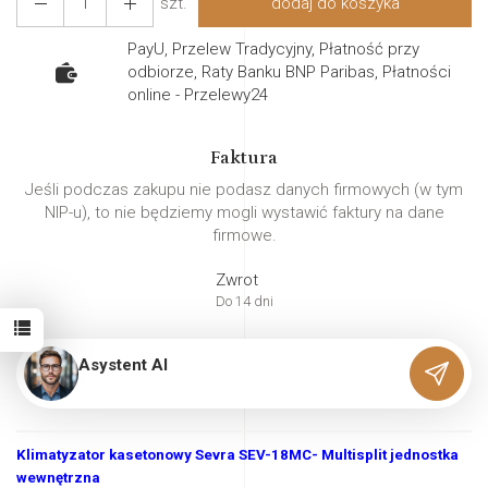
szt.
dodaj do koszyka
PayU, Przelew Tradycyjny, Płatność przy
odbiorze, Raty Banku BNP Paribas, Płatności
online - Przelewy24
Faktura
Jeśli podczas zakupu nie podasz danych firmowych (w tym
NIP-u), to nie będziemy mogli wystawić faktury na dane
firmowe.
Zwrot
Do 14 dni
Asystent AI
Klimatyzator kasetonowy Sevra SEV-18MC- Multisplit jednostka
wewnętrzna