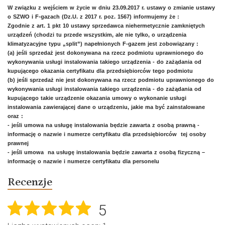
W związku z wejściem w życie w dniu 23.09.2017 r. ustawy o zmianie ustawy
o SZWO i F-gazach (Dz.U. z 2017 r. poz. 1567) informujemy że :
Zgodnie z art. 1 pkt 10 ustawy sprzedawca niehermetycznie zamkniętych
urządzeń (chodzi tu przede wszystkim, ale nie tylko, o urządzenia
klimatyzacyjne typu „split”) napełnionych F-gazem jest zobowiązany :
(a) jeśli sprzedaż jest dokonywana na rzecz podmiotu uprawnionego do
wykonywania usługi instalowania takiego urządzenia - do zażądania od
kupującego okazania certyfikatu dla przedsiębiorców tego podmiotu
(b) jeśli sprzedaż nie jest dokonywana na rzecz podmiotu uprawnionego do
wykonywania usługi instalowania takiego urządzenia - do zażądania od
kupującego takie urządzenie okazania umowy o wykonanie usługi
instalowania zawierającej dane o urządzeniu, jakie ma być zainstalowane
oraz :
- jeśli umowa na usługę instalowania będzie zawarta z osobą prawną -
informację o nazwie i numerze certyfikatu dla przedsiębiorców tej osoby
prawnej
- jeśli umowa na usługę instalowania będzie zawarta z osobą fizyczną –
informację o nazwie i numerze certyfikatu dla personelu
Recenzje
5