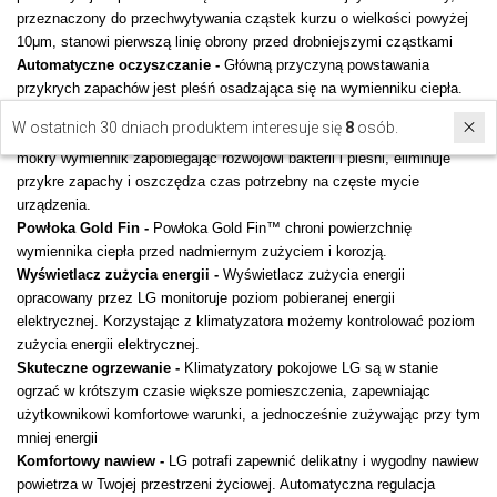
przeznaczony do przechwytywania cząstek kurzu o wielkości powyżej
10μm, stanowi pierwszą linię obrony przed drobniejszymi cząstkami
Automatyczne oczyszczanie
-
Główną przyczyną powstawania
przykrych zapachów jest pleśń osadzająca się na wymienniku ciepła.
Po wyłączeniu klimatyzatora, na mokrym wymienniku będą gromadziły
W ostatnich 30 dniach produktem interesuje się
8
osób.
się pleśń i bakterie. Funkcja automatycznego oczyszczania osusza
mokry wymiennik zapobiegając rozwojowi bakterii i pleśni, eliminuje
przykre zapachy i oszczędza czas potrzebny na częste mycie
urządzenia.
Powłoka Gold Fin -
Powłoka Gold Fin™ chroni powierzchnię
wymiennika ciepła przed nadmiernym zużyciem i korozją.
Wyświetlacz zużycia energii -
Wyświetlacz zużycia energii
opracowany przez LG monitoruje poziom pobieranej energii
elektrycznej. Korzystając z klimatyzatora możemy kontrolować poziom
zużycia energii elektrycznej.
Skuteczne ogrzewanie -
Klimatyzatory pokojowe LG są w stanie
ogrzać w krótszym czasie większe pomieszczenia, zapewniając
użytkownikowi komfortowe warunki, a jednocześnie zużywając przy tym
mniej energii
Komfortowy nawiew -
LG potrafi zapewnić delikatny i wygodny nawiew
powietrza w Twojej przestrzeni życiowej. Automatyczna regulacja