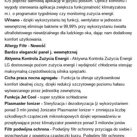
iOS poprzez darmową aplikację w języku polskim. Oprócz komfortu i
wygody sterowania aplikacja zwiększa funkcjonalność klimatyzatora
m.i. o programator tygodniowy czy monitoring zużycia energii.
UVnano -
dzięki wykorzystaniu tej funkcji, wentylator w jednostce
wewnętrznej eliminuje bakterie w 99,99% przy wykorzystaniu światła
ultrafioletowego niewidzialnego dla ludzkiego oka, dając nam dodatkowy
komfort użytkowania.
Allergy Filtr - Nowość
Bardzo elegancki panel j. wewnętrznej
Aktywna Kontrola Zużycia Energii
-
Aktywna Kontrola Zużycia Energii
LG dostosowuje poziom zużycia energii i wydajność chłodzenia sterując
maksymalną częstotliwością silnika sprężarki.
Cicha praca nocna agregatu
- Funkcja ta oferuje użytkownikowi
komfort idealnej ciszy, dzięki redukcji szczytowego poziomu hałasu
wytwarzanego przez jednostkę zewnętrzną.
Funkcja Jet Cool
-
super szybkie schładzanie
Plasmaster Ionizer -
Sterylizacja i dezodoryzacja (z wykorzystaniem
ponad 3 mln jonów) Jonizator Plasmaster Ionizer + zmniejsza liczbę
szkodliwych cząsteczek mikroskopowych dzięki wprowadzeniu w
przepływające przez klimatyzator powietrze ponad 3 milionów jonów.
Filtr podwójna ochrona
-
Podwójny filtr ochronny przyciąga do siebie i
przechwytuje z powietrza cząsteczki kurzu. Podwójny filtr ochronny,