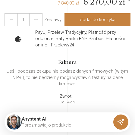
6 270,00 zł *
7 840,00 zł
Zestawy
dodaj do koszyka
PayU, Przelew Tradycyjny, Płatność przy
odbiorze, Raty Banku BNP Paribas, Płatności
online - Przelewy24
Faktura
Jeśli podczas zakupu nie podasz danych firmowych (w tym
NIP-u), to nie będziemy mogli wystawić faktury na dane
firmowe.
Zwrot
Do 14 dni
Asystent AI
P
o
r
o
z
m
a
w
i
a
j
o
p
r
o
d
u
k
c
i
e