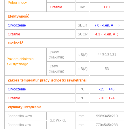
Pobór mocy
Grzanie
kw
1,61
Efektywność
Chłodzenie
SEER
7,0 (kl.en. A++ )
Grzanie
SCOP
4,3 ( kl.en. A+)
Głośność
j.wew.
dB(A)
44/39/34/31
(max/min)
Poziom ciśnienia
akustycznego
j.zew.
dB(A)
53
(max/min)
Zakres temperatur pracy jednostki zewnętrznej
Chłodzenie
°C
-15 ~ +48
Grzanie
°C
-10 ~ +24
Wymiary urządzenia
Jednostka.wew.
mm
998x345x210
S.x W.x G.
Jednostka.zew.
mm
770×545x288