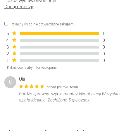
Liczba wystawionych ocen: 1
Dodaj recenzję
Pokaż tylko opinie potwierdzone zakupem
5
1
4
0
3
0
2
0
1
0
Kliknij ocenę aby filtorwać opinie
Ula
U
ponad pół roku temu
Bardzo sprawny, szybki montaż klimatyzacji.Wszystko
działa idealnie. Zasłużone 5 gwiazdek.