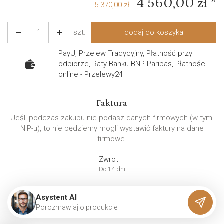
4 560,00 zł *
5 370,00 zł
szt.
dodaj do koszyka
PayU, Przelew Tradycyjny, Płatność przy
odbiorze, Raty Banku BNP Paribas, Płatności
online - Przelewy24
Faktura
Jeśli podczas zakupu nie podasz danych firmowych (w tym
NIP-u), to nie będziemy mogli wystawić faktury na dane
firmowe.
Zwrot
Do 14 dni
Asystent AI
P
o
r
o
z
m
a
w
i
a
j
o
p
r
o
d
u
k
c
i
e