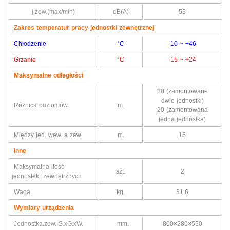
j.zew.(max/min)
dB(A)
53
Zakres temperatur pracy jednostki zewnętrznej
Chłodzenie
°C
-10 ~ +46
Grzanie
°C
-15 ~ +24
Maksymalne odległości
30 (zamontowane
dwie jednostki)
Różnica poziomów
m.
20 (zamontowana
jedna jednostka)
Między jed. wew. a zew
m.
15
Inne
Maksymalna ilość
szt.
2
jednostek zewnętrznych
Waga
kg.
31,6
Wymiary urządzenia
Jednostka.zew.
S.xG.xW.
mm.
800×280×550