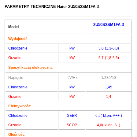
PARAMETRY TECHNICZNE
Haier 2U50S2SM1FA-3
2U50S2SM1FA-3
Model
Wydajność
Chłodzenie
kW
5,0 (1,3-6,0)
Grzanie
kW
5,7 (1,8-6,6)
Specyfikacja elektryczna
Napięcie
f/V/Hz
1/230/50
Chłodzenie
kW
1,45
Grzanie
kW
1,4
Efektywność
Chłodzenie
SEER
6,5( kl.en. A++ )
Grzanie
SCOP
4,0( kl.en. A+)
Głośność