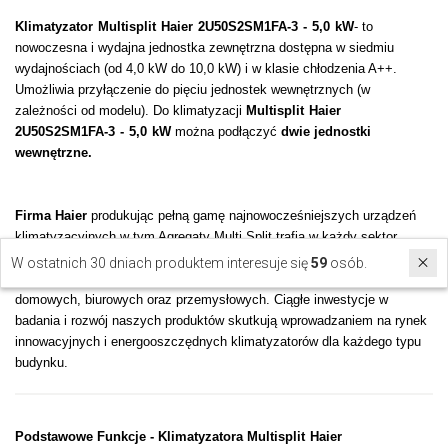
Klimatyzator Multisplit Haier 2U50S2SM1FA-3 - 5,0 kW
-
to
nowoczesna i wydajna jednostka zewnętrzna dostępna w siedmiu
wydajnościach (od 4,0 kW do 10,0 kW) i w klasie chłodzenia A++.
Umożliwia przyłączenie do pięciu jednostek wewnętrznych (w
zależności od modelu). Do klimatyzacji
Multisplit Haier
2U50S2SM1FA-3 - 5,0 kW
można podłączyć
dwie jednostki
wewnętrzne.
Firma Haier
produkując pełną gamę najnowocześniejszych urządzeń
klimatyzacyjnych w tym
Agregaty Multi Split
trafia w każdy sektor
naszego życia spełniając nawet najbardziej wygórowane oczekiwania.
W ostatnich 30 dniach produktem interesuje się
59
osób.
Ofertę marki stanowią urządzenia przeznaczone dla zastosowań
domowych, biurowych oraz przemysłowych. Ciągłe inwestycje w
badania i rozwój naszych produktów skutkują wprowadzaniem na rynek
innowacyjnych i energooszczędnych klimatyzatorów dla każdego typu
budynku.
Podstawowe Funkcje - Klimatyzatora
Multisplit Haier