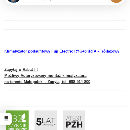
Klimatyzator podsufitowy Fuji Electric RYG45KRTA - Trójfazowy
Zapytaj o Rabat !!!
Możliwy Autoryzowany montaż klimatyzatora
na terenie Małopolski - Zapytaj tel. 698 514 800