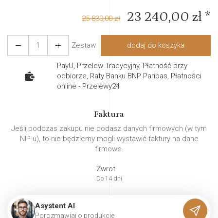
23 240,00 zł *
25 830,00 zł
Zestaw
dodaj do koszyka
PayU, Przelew Tradycyjny, Płatność przy
odbiorze, Raty Banku BNP Paribas, Płatności
online - Przelewy24
Faktura
Jeśli podczas zakupu nie podasz danych firmowych (w tym
NIP-u), to nie będziemy mogli wystawić faktury na dane
firmowe.
Zwrot
Do 14 dni
Asystent AI
P
o
r
o
z
m
a
w
i
a
j
o
p
r
o
d
u
k
c
i
e