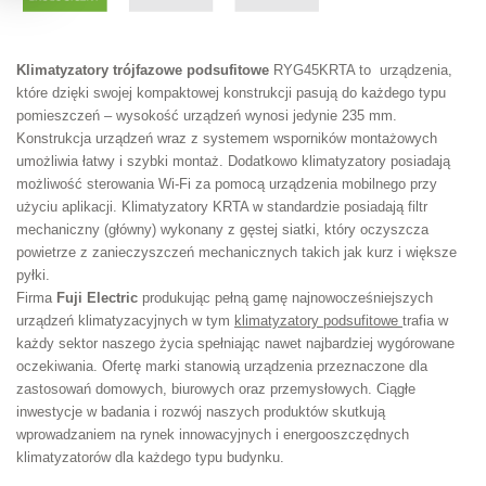
Klimatyzatory trójfazowe podsufitowe
RYG45KRTA to urządzenia,
które dzięki swojej kompaktowej konstrukcji pasują do każdego typu
pomieszczeń – wysokość urządzeń wynosi jedynie 235 mm.
Konstrukcja urządzeń wraz z systemem wsporników montażowych
umożliwia łatwy i szybki montaż. Dodatkowo klimatyzatory posiadają
możliwość sterowania Wi-Fi za pomocą urządzenia mobilnego przy
użyciu aplikacji. Klimatyzatory KRTA w standardzie posiadają filtr
mechaniczny (główny) wykonany z gęstej siatki, który oczyszcza
powietrze z zanieczyszczeń mechanicznych takich jak kurz i większe
pyłki.
Firma
Fuji Electric
produkując pełną gamę najnowocześniejszych
urządzeń klimatyzacyjnych w tym
klimatyzatory podsufitowe
trafia w
każdy sektor naszego życia spełniając nawet najbardziej wygórowane
oczekiwania. Ofertę marki stanowią urządzenia przeznaczone dla
zastosowań domowych, biurowych oraz przemysłowych. Ciągłe
inwestycje w badania i rozwój naszych produktów skutkują
wprowadzaniem na rynek innowacyjnych i energooszczędnych
klimatyzatorów dla każdego typu budynku.