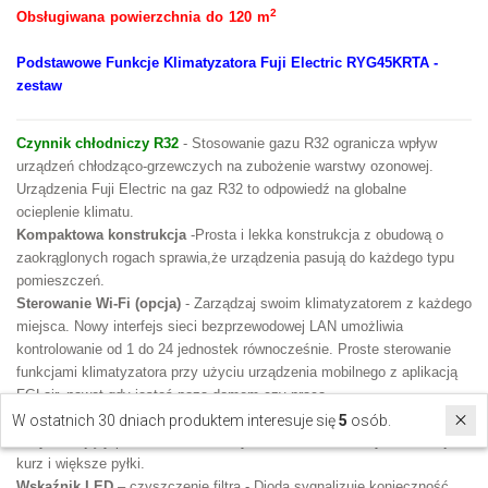
2
Obsługiwana powierzchnia do 120 m
Podstawowe Funkcje Klimatyzatora Fuji Electric RYG45KRTA -
zestaw
Czynnik chłodniczy R32
- Stosowanie gazu R32 ogranicza wpływ
urządzeń chłodząco-grzewczych na zubożenie warstwy ozonowej.
Urządzenia Fuji Electric na gaz R32 to odpowiedź na globalne
ocieplenie klimatu.
Kompaktowa konstrukcja
-Prosta i lekka konstrukcja z obudową o
zaokrąglonych rogach sprawia,że urządzenia pasują do każdego typu
pomieszczeń.
Sterowanie Wi-Fi (opcja)
- Zarządzaj swoim klimatyzatorem z każdego
miejsca. Nowy interfejs sieci bezprzewodowej LAN umożliwia
kontrolowanie od 1 do 24 jednostek równocześnie. Proste sterowanie
funkcjami klimatyzatora przy użyciu urządzenia mobilnego z aplikacją
FGLair, nawet gdy jesteś poza domem czy pracą.
Filtr mechaniczny (główny)
- Główny filtr wykonany z gęstej siatki,
W ostatnich 30 dniach produktem interesuje się
5
osób.
oczyszczający powietrze z zanieczyszczeń mechanicznych takich jak
kurz i większe pyłki.
Wskaźnik LED
– czyszczenie filtra - Dioda sygnalizuje konieczność