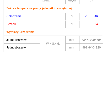
j.zew.
dB(A)
57
Zakres temperatur pracy jednostki zewnętrznej
Chłodzenie
°C
-15 ~ +46
Grzanie
°C
-15 ~ +24
Wymiary urządzenia
Jednostka.wew.
mm
235×1700×705
W x S.x G.
Jednostka.zew.
mm
998×940×320