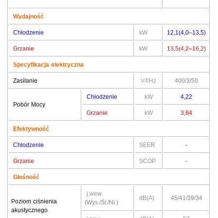
Wydajność
Chłodzenie
kW
12,1(4,0–13,5)
Grzanie
kW
13,5(4,2–16,2)
Specyfikacja elektryczna
Zasilanie
V/f/Hz
400/3/50
Chłodzenie
kW
4,22
Pobór Mocy
Grzanie
kW
3,84
Efektywność
Chłodzenie
SEER
-
Grzanie
SCOP
-
Głośność
j.wew.
dB(A)
45/41/39/34
Poziom ciśnienia
(Wys./Śr./Ni.)
akustycznego