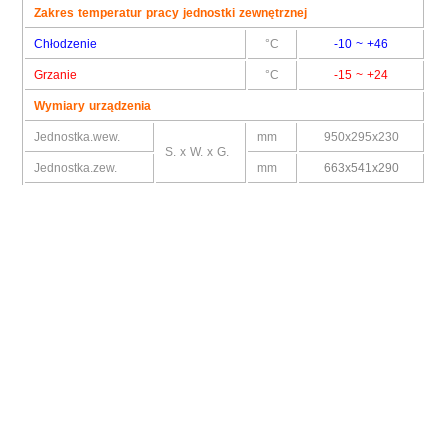
Zakres temperatur pracy jednostki zewnętrznej
Chłodzenie
°C
-10 ~ +46
Grzanie
°C
-15 ~ +24
Wymiary urządzenia
Jednostka.wew.
mm
950x295x230
S. x W. x G.
Jednostka.zew.
mm
663x541x290