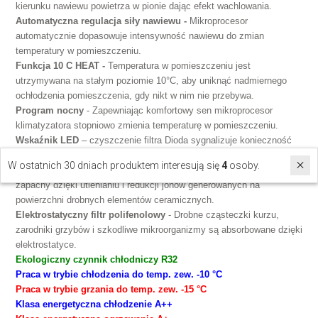
kierunku nawiewu powietrza w pionie dając efekt wachlowania.
Automatyczna regulacja siły nawiewu -
Mikroprocesor
automatycznie dopasowuje intensywność nawiewu do zmian
temperatury w pomieszczeniu.
Funkcja 10 C HEAT -
Temperatura w pomieszczeniu jest
utrzymywana na stałym poziomie 10°C, aby uniknąć nadmiernego
ochłodzenia pomieszczenia, gdy nikt w nim nie przebywa.
Program nocny
- Zapewniając komfortowy sen mikroprocesor
klimatyzatora stopniowo zmienia temperaturę w pomieszczeniu.
Wskaźnik LED
– czyszczenie filtra Dioda sygnalizuje konieczność
przeprowadzenia czyszczenia filtra.
W ostatnich 30 dniach produktem interesują się
4
osoby.
Jonowy filtr o wydłużonej żywotności
- Filtr usuwa nieprzyjemne
zapachy dzięki utlenianiu i redukcji jonów generowanych na
powierzchni drobnych elementów ceramicznych.
Elektrostatyczny filtr polifenolowy
- Drobne cząsteczki kurzu,
zarodniki grzybów i szkodliwe mikroorganizmy są absorbowane dzięki
elektrostatyce.
Ekologiczny czynnik chłodniczy R32
Praca w trybie chłodzenia do temp. zew. -10 °C
Praca w trybie grzania do temp. zew. -15 °C
Klasa energetyczna chłodzenie A++