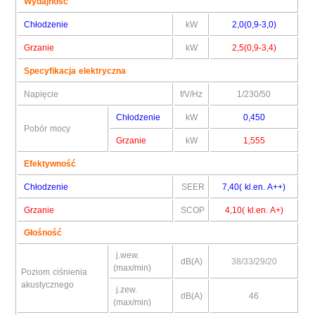
Wydajność
Chłodzenie
kW
2,0(0,9-3,0)
Grzanie
kW
2,5(0,9-3,4)
Specyfikacja elektryczna
Napięcie
f/V/Hz
1/230/50
Chłodzenie
kW
0,450
Pobór mocy
Grzanie
kW
1,555
Efektywność
Chłodzenie
SEER
7,40( kl.en. A++)
Grzanie
SCOP
4,10( kl.en. A+)
Głośność
j.wew.
dB(A)
38/33/29/20
(max/min)
Poziom ciśnienia
akustycznego
j.zew.
dB(A)
46
(max/min)