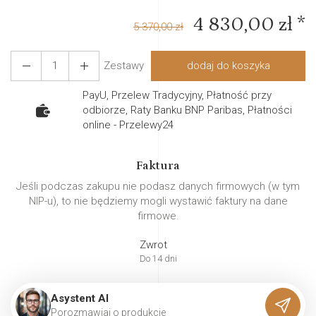
4 830,00 zł *
5 370,00 zł
Zestawy
dodaj do koszyka
PayU, Przelew Tradycyjny, Płatność przy
odbiorze, Raty Banku BNP Paribas, Płatności
online - Przelewy24
Faktura
Jeśli podczas zakupu nie podasz danych firmowych (w tym
NIP-u), to nie będziemy mogli wystawić faktury na dane
firmowe.
Zwrot
Do 14 dni
Asystent AI
P
o
r
o
z
m
a
w
i
a
j
o
p
r
o
d
u
k
c
i
e