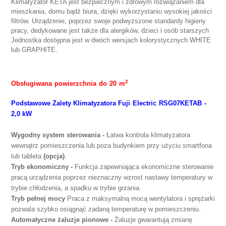
Klimatyzator KETA jest bezpiecznym i zdrowym rozwiązaniem dla
mieszkania, domu bądź biura, dzięki wykorzystaniu wysokiej jakości
filtrów. Urządzenie, poprzez swoje podwyższone standardy higieny
pracy, dedykowane jest także dla alergików, dzieci i osób starszych
Jednostka dostępna jest w dwóch wersjach kolorystycznych WHITE
lub GRAPHITE.
2
Obsługiwana powierzchnia do 20 m
Podstawowe Zalety
Klimatyzatora
Fuji Electric
RSG07KETAB
-
2,0 kW
Wygodny system sterowania -
Łatwa kontrola klimatyzatora
wewnątrz pomieszczenia lub poza budynkiem przy użyciu smartfona
lub tableta
(opcja)
.
Tryb ekonomiczny -
Funkcja zapewniająca ekonomiczne sterowanie
pracą urządzenia poprzez nieznaczny wzrost nastawy temperatury w
trybie chłodzenia, a spadku w trybie grzania.
Tryb pełnej mocy
Praca z maksymalną mocą wentylatora i sprężarki
pozwala szybko osiągnąć zadaną temperaturę w pomieszczeniu.
Automatyczne żaluzje pionowe -
Żaluzje gwarantują zmianę