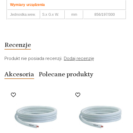
Wymiary urządzenia
Jednostka.wew.
S.x G.x W.
mm
856/197/300
Recenzje
Produkt nie posiada recenzji.
Dodaj recenzję
Akcesoria
Polecane produkty