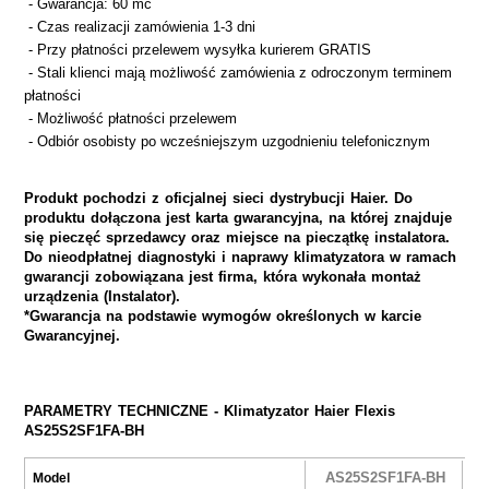
- Gwarancja: 60 mc
- Czas realizacji zamówienia 1-3 dni
- Przy płatności przelewem wysyłka kurierem GRATIS
- Stali klienci mają możliwość zamówienia z odroczonym terminem
płatności
- Możliwość płatności przelewem
- Odbiór osobisty po wcześniejszym uzgodnieniu telefonicznym
Produkt pochodzi z oficjalnej sieci dystrybucji Haier. Do
produktu dołączona jest karta gwarancyjna, na której znajduje
się pieczęć sprzedawcy oraz miejsce na pieczątkę instalatora.
Do nieodpłatnej diagnostyki i naprawy klimatyzatora w ramach
gwarancji zobowiązana jest firma, która wykonała montaż
urządzenia (
Instalator).
*Gwarancja na podstawie wymogów określonych w karcie
Gwarancyjnej.
PARAMETRY TECHNICZNE -
Klimatyzator
Haier
Flexis
AS25S2SF1FA-BH
AS25S2SF1FA-BH
Model