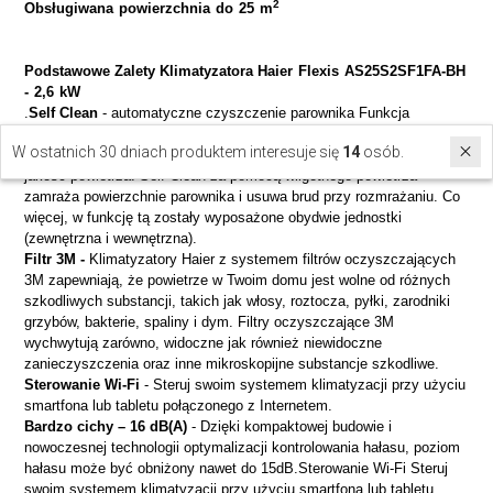
2
Obsługiwana powierzchnia do 25 m
Podstawowe Zalety
Klimatyzatora
Haier Flexis AS25S2SF1FA-BH
- 2,6 kW
.
Self Clean
- automatyczne czyszczenie parownika Funkcja
zapobiega gromadzeniu się osadowi, który występuje na parowniku
W ostatnich 30 dniach produktem interesuje się
14
osób.
podczas jego pracy. Osad ten sprzyja rozwojowi bakterii i wpływa na
jakość powietrza. Self Clean za pomocą wilgotnego powietrza
zamraża powierzchnie parownika i usuwa brud przy rozmrażaniu. Co
więcej, w funkcję tą zostały wyposażone obydwie jednostki
(zewnętrzna i wewnętrzna).
Filtr 3M -
Klimatyzatory Haier z systemem filtrów oczyszczających
3M zapewniają, że powietrze w Twoim domu jest wolne od różnych
szkodliwych substancji, takich jak włosy, roztocza, pyłki, zarodniki
grzybów, bakterie, spaliny i dym. Filtry oczyszczające 3M
wychwytują zarówno, widoczne jak również niewidoczne
zanieczyszczenia oraz inne mikroskopijne substancje szkodliwe.
Sterowanie Wi-Fi
- Steruj swoim systemem klimatyzacji przy użyciu
smartfona lub tabletu połączonego z Internetem.
Bardzo cichy – 16 dB(A)
- Dzięki kompaktowej budowie i
nowoczesnej technologii optymalizacji kontrolowania hałasu, poziom
hałasu może być obniżony nawet do 15dB.Sterowanie Wi-Fi Steruj
swoim systemem klimatyzacji przy użyciu smartfona lub tabletu