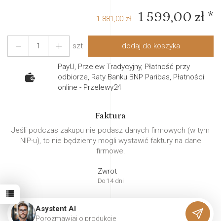
1 599,00 zł *
1 881,00 zł
szt
dodaj do koszyka
PayU, Przelew Tradycyjny, Płatność przy
odbiorze, Raty Banku BNP Paribas, Płatności
online - Przelewy24
Faktura
Jeśli podczas zakupu nie podasz danych firmowych (w tym
NIP-u), to nie będziemy mogli wystawić faktury na dane
firmowe.
Zwrot
Do 14 dni
Asystent AI
P
o
r
o
z
m
a
w
i
a
j
o
p
r
o
d
u
k
c
i
e