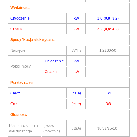
Wydajność
Chłodzenie
kW
2,6 (0,8~3,2)
Grzanie
kW
3,2 (0,8~4,2)
Specyfikacja elektryczna
Napięcie
f/V/Hz
1/2230/50
Chłodzenie
kW
-
Pobór mocy
Grzanie
kW
-
Przyłacza rur
Ciecz
(cale)
1/4
Gaz
(cale)
3/8
Głośność
Poziom ciśnienia
j.wew.
dB(A)
38/32/25/16
akustycznego
(max/min)