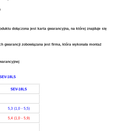
m
oduktu dołączona jest karta gwarancyjna, na której znajduje się
ch gwarancji zobowiązana jest firma, która wykonała montaż
warancyjnej
SEV-18LS
SEV-18LS
5,3 (1,0 - 5,5)
5,4 (1,0 - 5,9)