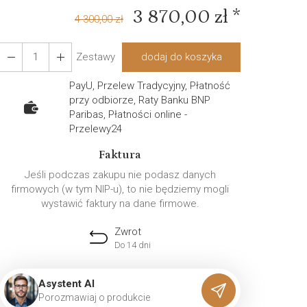
3 870,00 zł *
4 300,00 zł
Zestawy
dodaj do koszyka
PayU, Przelew Tradycyjny, Płatność
przy odbiorze, Raty Banku BNP
Paribas, Płatności online -
Przelewy24
Faktura
Jeśli podczas zakupu nie podasz danych
firmowych (w tym NIP-u), to nie będziemy mogli
wystawić faktury na dane firmowe.
Zwrot
Do 14 dni
Asystent AI
P
o
r
o
z
m
a
w
i
a
j
o
p
r
o
d
u
k
c
i
e