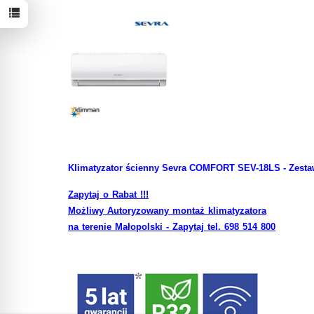
Klimatyzator ścienny Sevra COMFORT SEV-18LS - Zest
Zapytaj o Rabat !!!
Możliwy Autoryzowany montaż klimatyzatora
na terenie Małopolski - Zapytaj tel. 698 514 800