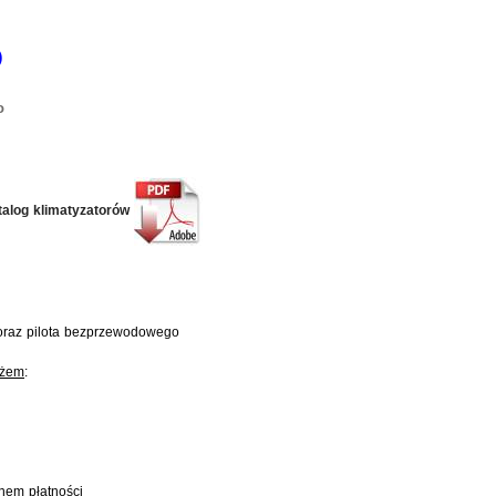
)
o
talog klimatyzatorów
oraz pilota bezprzewodowego
ażem
:
nem płatności