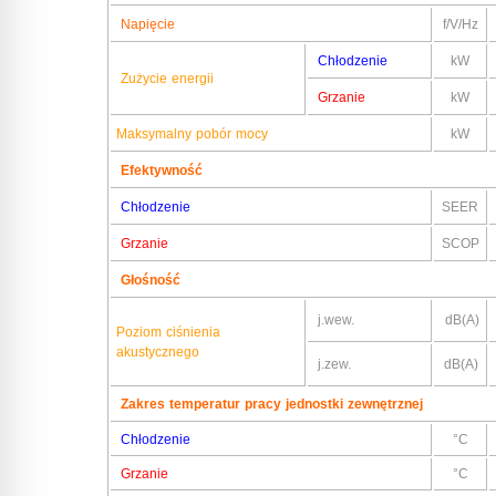
Napięcie
f/V/Hz
Chłodzenie
kW
Zużycie energii
Grzanie
kW
Maksymalny pobór mocy
kW
Efektywność
Chłodzenie
SEER
Grzanie
SCOP
Głośność
j.wew.
dB(A)
Poziom ciśnienia
akustycznego
j.zew.
dB(A)
Zakres temperatur pracy jednostki zewnętrznej
Chłodzenie
°C
Grzanie
°C