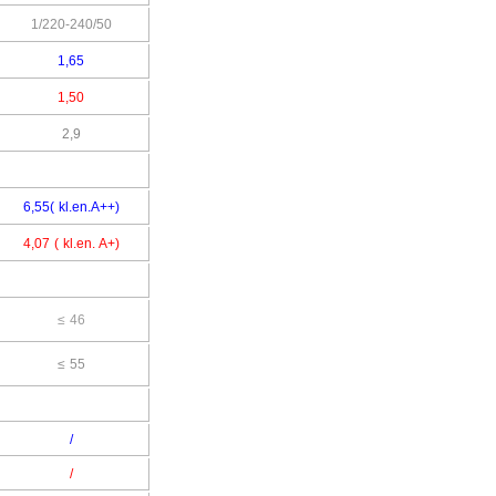
1/220-240/50
1,65
1,50
2,9
6,55( kl.en.A++)
4,07 ( kl.en. A+)
≤ 46
≤ 55
/
/