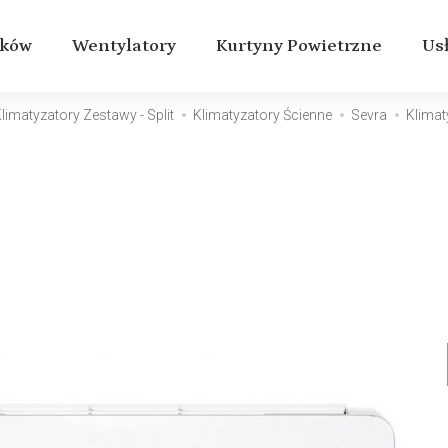
aków
Wentylatory
Kurtyny Powietrzne
Us
limatyzatory Zestawy - Split
Klimatyzatory Ścienne
Sevra
Klimat