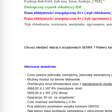
Funkcja Anti-Cold, tryb snu, timer, funkcja „I FEEL”
Ekologiczny czynnik chłodniczy R32
Klasa efektywności energetycznej A++ ( tryb chłodzenia 
Klasa efektywności energetycznej A+ ( tryb ogrzewania )
Tryb chłodzenie, osuszanie, wentylator, ogrzewanie, aut
Chcesz wiedzieć więcej o urządzeniach SEVRA ? Pobierz ka
Informacje dodatkowe
- Cena zawiera jednostkę zewnętrzną, jednostkę wewnętrzną 
-
Możliwy montaż na terenie Małopolski.
- Orientacyjny koszt klimatyzatora wraz z
standardowym mont
4968,00 zł z VAT 8% (mieszkanie, dom)
5658,00 zł z VAT 23% (firma)
- Gwarancja: 60 mc. na urządzenie
*
- Czas realizacji zamówienia 1-3 dni
- Przy płatności przelewem wysyłka kurierem GRATIS
- Stali klienci mają możliwość zamówienia z odroczonym termi