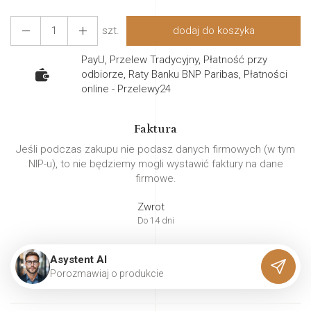
szt.
dodaj do koszyka
PayU, Przelew Tradycyjny, Płatność przy
odbiorze, Raty Banku BNP Paribas, Płatności
online - Przelewy24
Faktura
Jeśli podczas zakupu nie podasz danych firmowych (w tym
NIP-u), to nie będziemy mogli wystawić faktury na dane
firmowe.
Zwrot
Do 14 dni
Asystent AI
P
o
r
o
z
m
a
w
i
a
j
o
p
r
o
d
u
k
c
i
e