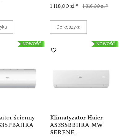
1 118,00 zł *
1 316,00 zł *
yka
Do koszyka
ator ścienny
Klimatyzator Haier
AS35PBAHRA
AS35SBBHRA-MW
SERENE ...