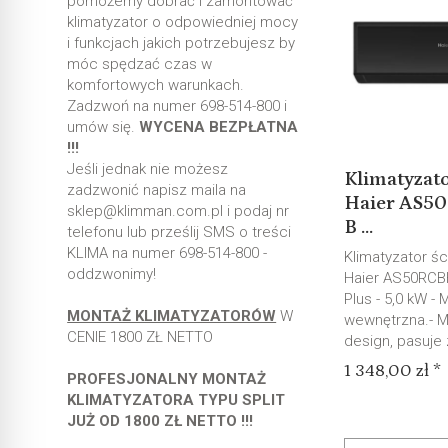
pomożemy dobrać i zamontować
klimatyzator o odpowiedniej mocy
i funkcjach jakich potrzebujesz by
móc spędzać czas w
komfortowych warunkach.
Zadzwoń na numer 698-514-800 i
umów się.
WYCENA BEZPŁATNA
!!!
Jeśli jednak nie możesz
Klimatyzato
zadzwonić napisz maila na
Haier AS5
sklep@klimman.com.pl i podaj nr
B ...
telefonu lub prześlij SMS o treści
KLIMA na numer 698-514-800 -
Klimatyzator śc
oddzwonimy!
Haier AS50RCB
Plus - 5,0 kW - M
MONTAŻ KLIMATYZATORÓW
W
wewnętrzna.- M
CENIE 1800 ZŁ NETTO
design, pasuje 
1 348,00 zł *
PROFESJONALNY MONTAŻ
KLIMATYZATORA TYPU SPLIT
JUŻ OD 1800 ZŁ NETTO !!!