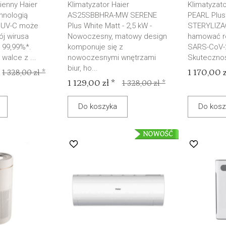
ienny Haier
Klimatyzator Haier
Klimatyzato
hnologią
AS25SBBHRA-MW SERENE
PEARL Plus
 UV-C może
Plus White Matt - 2,5 kW -
STERYLIZA
j wirusa
Nowoczesny, matowy design
hamować r
 99,99%*.
komponuje się z
SARS-CoV-2
walce z ...
nowoczesnymi wnętrzami
Skutecznoś
biur, ho...
1 170,00 z
1 328,00 zł *
1 129,00 zł *
1 328,00 zł *
Do koszyka
Do kosz