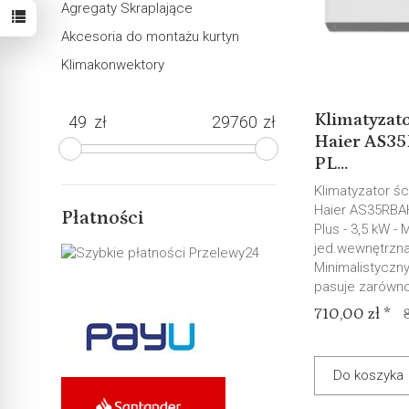
Agregaty Skraplające
Akcesoria do montażu kurtyn
Klimakonwektory
Klimatyzato
zł
zł
Haier AS3
PL...
Klimatyzator śc
Haier AS35RBA
Płatności
Plus - 3,5 kW - M
jed.wewnętrzna
Minimalistyczny
pasuje zarówno 
710,00 zł *
Do koszyka