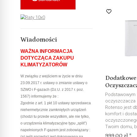
Wiadomości
WAŻNA INFORMACJA
DOTYCZĄCA ZAKUPU
KLIMATYZATORÓW
W związku z wejściem w życie w dniu
Dodatkowe 2 
23.09.2017 r. ustawy o zmianie ustawy o
Oczyszczacz
SZWO i F-gazach (Dz.U. z 2017 r. poz.
Podstawowym 
1567) informujemy że :
oczyszczacza 
Zgodnie z art. 1 pkt 10 ustawy sprzedawca
Rotenso jest d
niehermetycznie zamkniętych urządzeń
komfort i dost
(chodzi tu przede wszystkim, ale nie tylko,
oczyszczonego
o urządzenia klimatyzacyjne typu „split”)
Twoim domu, bi
napełnionych F-gazem jest zobowiązany :
999,00 zł *
(a) jeśli sprzedaż jest dokonywana na