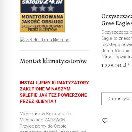
Oczyszczac
Gree Eagle
Oczyszczacz p
Eagle to znakom
czystego powi
domu. Idealnie 
filtracji powietrz
Montaż klimatyzatorów
1 228,00 zł *
INSTALUJEMY KLIMATYZATORY
ZAKUPIONE W NASZYM
SKLEPIE JAK TEŻ POWIERZONE
Do koszyka
PRZEZ KLIENTA !
Mieszkasz w Krakowie lub
Małopolsce ZADZWOŃ
Przyjedziemy do Ciebie,