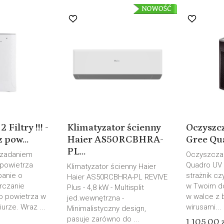
Filtry !!! -
Klimatyzator ścienny
Oczyszc
 pow...
Haier AS50RCBHRA-
Gree Qu
PL...
zadaniem
Oczyszcza
powietrza
Quadro UV 
Klimatyzator ścienny Haier
banie o
strażnik c
Haier AS50RCBHRA-PL REVIVE
arczanie
w Twoim d
Plus - 4,8 kW - Multisplit
 powietrza w
w walce z b
jed.wewnętrzna -
urze. Wraz ...
wirusami...
Minimalistyczny design,
pasuje zarówno do ...
1 105,00 z