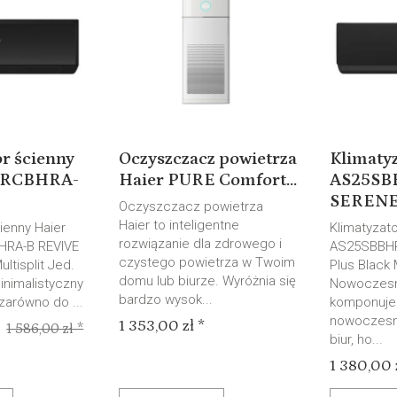
r ścienny
Oczyszczacz powietrza
Klimatyz
0RCBHRA-
Haier PURE Comfort...
AS25SB
SERENE .
Oczyszczacz powietrza
Haier to inteligentne
ienny Haier
Klimatyzato
rozwiązanie dla zdrowego i
HRA-B REVIVE
AS25SBBH
czystego powietrza w Twoim
ultisplit Jed.
Plus Black M
domu lub biurze. Wyróżnia się
inimalistyczny
Nowoczesn
bardzo wysok...
zarówno do ...
komponuje 
nowoczesn
1 353,00 zł *
1 586,00 zł *
biur, ho...
1 380,00 z