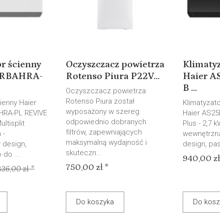
r ścienny
Oczyszczacz powietrza
Klimatyz
5RBAHRA-
Rotenso Piura P22V...
Haier 
B ...
Oczyszczacz powietrza
Rotenso Piura został
ienny Haier
Klimatyzato
wyposażony w szereg
HRA-PL REVIVE
Haier AS2
odpowiednio dobranych
ultisplit
Plus - 2,7 k
filtrów, zapewniających
 -
wewnętrzna
maksymalną wydajność i
 design,
design, pas
skuteczn...
do ...
940,00 zł
750,00 zł *
836,00 zł *
Do koszyka
Do kosz