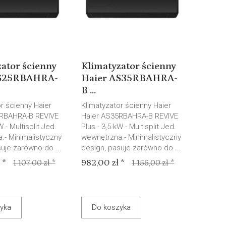
ator ścienny
Klimatyzator ścienny
AS25RBAHRA-
Haier AS35RBAHRA-
B ...
r ścienny Haier
Klimatyzator ścienny Haier
5RBAHRA-B REVIVE
Haier AS35RBAHRA-B REVIVE
W - Multisplit Jed.
Plus - 3,5 kW - Multisplit Jed.
.- Minimalistyczny
wewnętrzna.- Minimalistyczny
uje zarówno do ...
design, pasuje zarówno do ...
 *
982,00 zł *
1 107,00 zł *
1 156,00 zł *
yka
Do koszyka