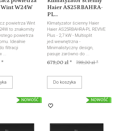
zacz powietrza
Klimatyzator ścienny
o Wint W24W
Haier AS25RBAHRA-
PL...
z powietrza Wint
Klimatyzator ścienny Haier
24W to znakomity
Haier AS25RBAHRA-PL REVIVE
zystego powietrza
Plus - 2,7 kW - Multisplit
mu. Idealnie
jed.wewnętrzna -
o filtracji
Minimalistyczny design,
 ...
pasuje zarówno do ...
 *
679,00 zł *
799,00 zł *
yka
Do koszyka