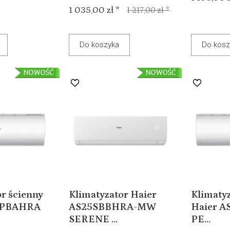
1 035,00 zł *
1 217,00 zł *
Do koszyka
Do kosz
r ścienny
Klimatyzator Haier
Klimatyz
5PBAHRA
AS25SBBHRA-MW
Haier 
SERENE ...
PE...