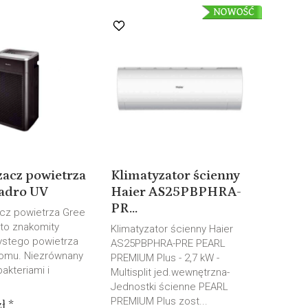
zacz powietrza
Klimatyzator ścienny
adro UV
Haier AS25PBPHRA-
PR...
cz powietrza Gree
to znakomity
Klimatyzator ścienny Haier
zystego powietrza
AS25PBPHRA-PRE PEARL
omu. Niezrównany
PREMIUM Plus - 2,7 kW -
akteriami i
Multisplit jed.wewnętrzna-
Jednostki ścienne PEARL
PREMIUM Plus zost...
ł *