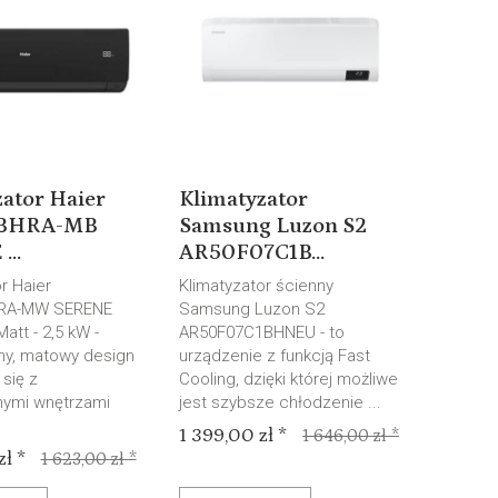
ator Haier
Klimatyzator
BHRA-MB
Samsung Luzon S2
..
AR50F07C1B...
r Haier
Klimatyzator ścienny
RA-MW SERENE
Samsung Luzon S2
att - 2,5 kW -
AR50F07C1BHNEU - to
y, matowy design
urządzenie z funkcją Fast
się z
Cooling, dzięki której możliwe
ymi wnętrzami
jest szybsze chłodzenie ...
1 399,00 zł *
1 646,00 zł *
ł *
1 623,00 zł *