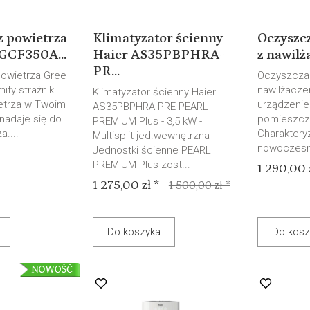
z powietrza
Klimatyzator ścienny
Oczyszc
 GCF350A...
Haier AS35PBPHRA-
z nawilż
PR...
owietrza Gree
Oczyszczac
ity strażnik
nawilżacze
Klimatyzator ścienny Haier
etrza w Twoim
urządzenie
AS35PBPHRA-PRE PEARL
nadaje się do
pomieszcz
PREMIUM Plus - 3,5 kW -
a....
Charakteryz
Multisplit jed.wewnętrzna-
nowoczesny
Jednostki ścienne PEARL
PREMIUM Plus zost...
1 290,00 z
1 275,00 zł *
1 500,00 zł *
Do koszyka
Do kosz