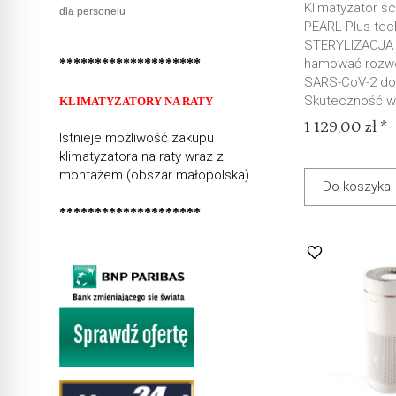
Klimatyzator śc
dla personelu
PEARL Plus tec
STERYLIZACJA
********************
hamować rozwó
SARS-CoV-2 do
Skuteczność w 
KLIMATYZATORY NA RATY
1 129,00 zł *
Istnieje możliwość zakupu
klimatyzatora na raty wraz z
montażem (obszar małopolska)
Do koszyka
********************