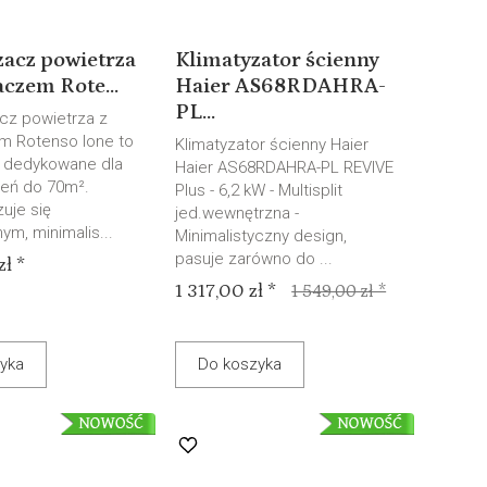
zacz powietrza
Klimatyzator ścienny
aczem Rote...
Haier AS68RDAHRA-
PL...
z powietrza z
m Rotenso Ione to
Klimatyzator ścienny Haier
 dedykowane dla
Haier AS68RDAHRA-PL REVIVE
eń do 70m².
Plus - 6,2 kW - Multisplit
uje się
jed.wewnętrzna -
m, minimalis...
Minimalistyczny design,
pasuje zarówno do ...
ł *
1 317,00 zł *
1 549,00 zł *
yka
Do koszyka