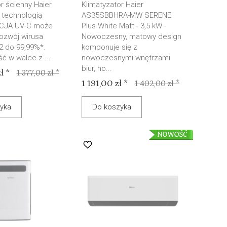
r ścienny Haier
Klimatyzator Haier
 technologią
AS35SBBHRA-MW SERENE
CJA UV-C może
Plus White Matt - 3,5 kW -
ozwój wirusa
Nowoczesny, matowy design
 do 99,99%*.
komponuje się z
ć w walce z ...
nowoczesnymi wnętrzami
biur, ho...
ł *
1 377,00 zł *
1 191,00 zł *
1 402,00 zł *
yka
Do koszyka