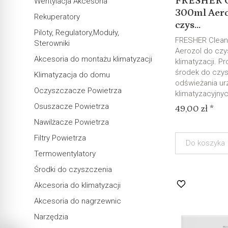
FRESHER C
Wentylacja Akcesoria
300ml Aero
Rekuperatory
czys...
Piloty, Regulatory,Moduły,
FRESHER Cleana
Sterowniki
Aerozol do czy
Akcesoria do montażu klimatyzacji
klimatyzacji. P
środek do czys
Klimatyzacja do domu
odświeżania u
Oczyszczacze Powietrza
klimatyzacyjnych
Osuszacze Powietrza
49,00 zł *
Nawilżacze Powietrza
Filtry Powietrza
Do koszyka
Termowentylatory
Środki do czyszczenia
Akcesoria do klimatyzacji
Akcesoria do nagrzewnic
Narzędzia