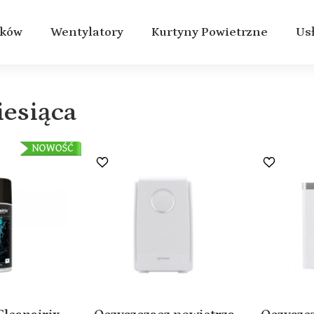
aków
Wentylatory
Kurtyny Powietrzne
Us
iesiąca